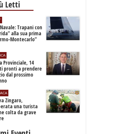
iù Letti
T
 Navale: Trapani con
ida” alla sua prima
ermo-Montecarlo”
ICA
zia Provinciale, 14
i pronti a prendere
zio dal prossimo
nno
ACA
rva Zingaro,
erata una turista
ne colta da grave
re
imi Eventi