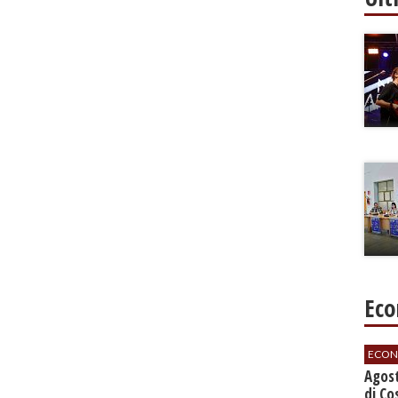
Eco
ECON
Agos
di Co