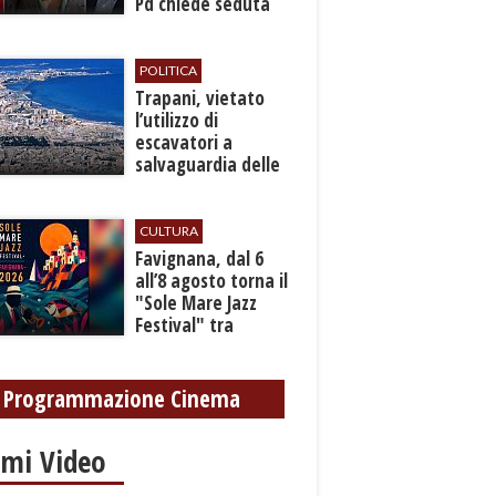
Pd chiede seduta
anticipata per il
bilancio
POLITICA
​Trapani, vietato
l’utilizzo di
escavatori a
salvaguardia delle
reti idrica e
fognaria
CULTURA
Favignana, dal 6
all’8 agosto torna il
"Sole Mare Jazz
Festival" tra
musica, arte e
cultura
Programmazione Cinema
imi Video