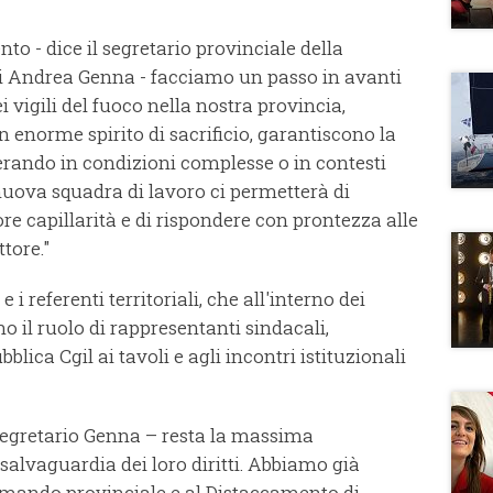
to - dice il segretario provinciale della
i Andrea Genna - facciamo un passo in avanti
 vigili del fuoco nella nostra provincia,
n enorme spirito di sacrificio, garantiscono la
perando in condizioni complesse o in contesti
nuova squadra di lavoro ci permetterà di
ore capillarità e di rispondere con prontezza alle
ttore."
 referenti territoriali, che all'interno dei
no il ruolo di rappresentanti sindacali,
ica Cgil ai tavoli e agli incontri istituzionali
 segretario Genna – resta la massima
salvaguardia dei loro diritti. Abbiamo già
Comando provinciale e al Distaccamento di