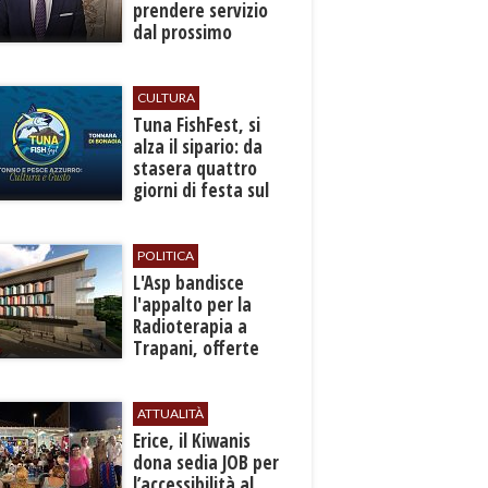
prendere servizio
dal prossimo
autunno
CULTURA
​Tuna FishFest, si
alza il sipario: da
stasera quattro
giorni di festa sul
mare a Bonagia
POLITICA
L'Asp bandisce
l'appalto per la
Radioterapia a
Trapani, offerte
entro l'8 ottobre
ATTUALITÀ
​Erice, il Kiwanis
dona sedia JOB per
l’accessibilità al