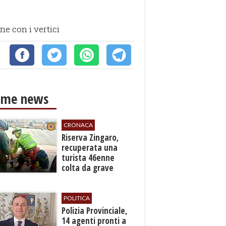
ne con i vertici
ime news
CRONACA
​Riserva Zingaro,
recuperata una
turista 46enne
colta da grave
malore
POLITICA
​Polizia Provinciale,
14 agenti pronti a