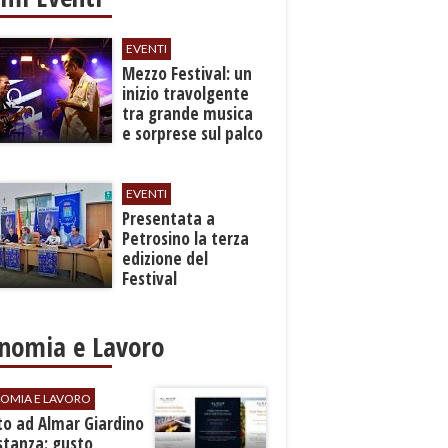
EVENTI
Mezzo Festival: un
inizio travolgente
tra grande musica
e sorprese sul palco
EVENTI
Presentata a
Petrosino la terza
edizione del
Festival
Internazione della
Canzone Italiana
"Voci dal
nomia e Lavoro
Mediterraneo"
OMIA E LAVORO
to ad Almar Giardino
stanza: gusto,