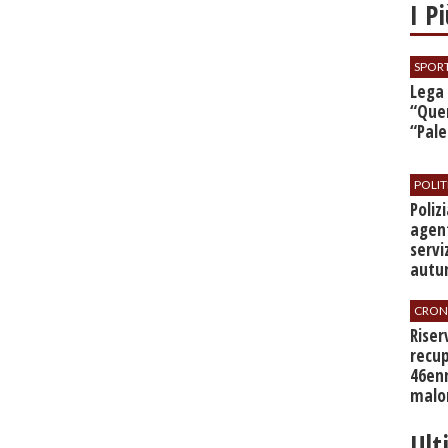
I P
SPOR
​Lega
“Quer
“Pal
POLIT
​Poli
agent
servi
autu
CRON
​Rise
recup
46en
malo
Ult