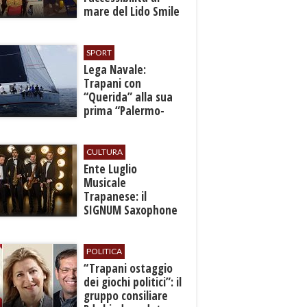
mare del Lido Smile
SPORT
​Lega Navale:
Trapani con
“Querida” alla sua
prima “Palermo-
Montecarlo”
CULTURA
Ente Luglio
Musicale
Trapanese: il
SIGNUM Saxophone
Quartet in concerto
con l’“American
Dream”
POLITICA
​“Trapani ostaggio
dei giochi politici”: il
gruppo consiliare