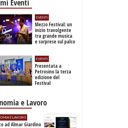
imi Eventi
EVENTI
Mezzo Festival: un
inizio travolgente
tra grande musica
e sorprese sul palco
EVENTI
Presentata a
Petrosino la terza
edizione del
Festival
Internazione della
Canzone Italiana
"Voci dal
nomia e Lavoro
Mediterraneo"
OMIA E LAVORO
to ad Almar Giardino