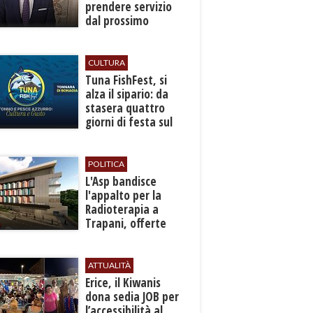
prendere servizio
dal prossimo
autunno
CULTURA
​Tuna FishFest, si
alza il sipario: da
stasera quattro
giorni di festa sul
mare a Bonagia
POLITICA
L'Asp bandisce
l'appalto per la
Radioterapia a
Trapani, offerte
entro l'8 ottobre
ATTUALITÀ
​Erice, il Kiwanis
dona sedia JOB per
l’accessibilità al