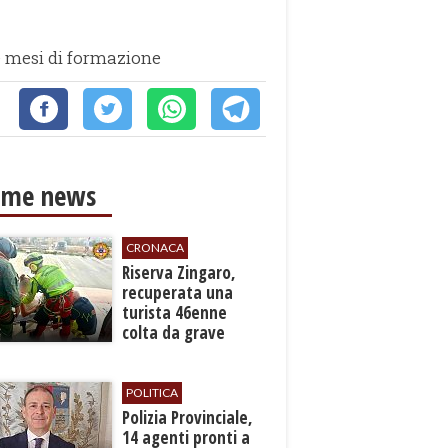
e mesi di formazione
ime news
CRONACA
​Riserva Zingaro,
recuperata una
turista 46enne
colta da grave
malore
POLITICA
​Polizia Provinciale,
14 agenti pronti a