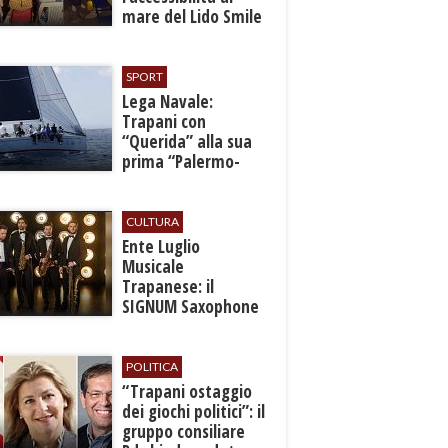
mare del Lido Smile
SPORT
​Lega Navale:
Trapani con
“Querida” alla sua
prima “Palermo-
Montecarlo”
CULTURA
Ente Luglio
Musicale
Trapanese: il
SIGNUM Saxophone
Quartet in concerto
con l’“American
Dream”
POLITICA
​“Trapani ostaggio
dei giochi politici”: il
gruppo consiliare