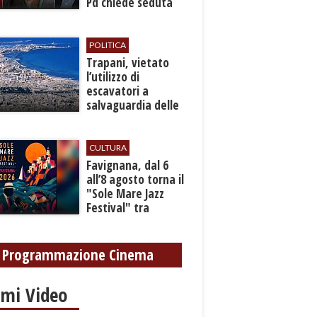
Pd chiede seduta
anticipata per il
bilancio
POLITICA
​Trapani, vietato
l’utilizzo di
escavatori a
salvaguardia delle
reti idrica e
fognaria
CULTURA
Favignana, dal 6
all’8 agosto torna il
"Sole Mare Jazz
Festival" tra
musica, arte e
cultura
Programmazione Cinema
imi Video