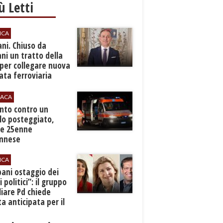
iù Letti
ICA
ani. Chiuso da
i un tratto della
per collegare nuova
ta ferroviaria
eroporto
ACA
anto contro un
lo posteggiato,
e 25enne
Ennese
ICA
pani ostaggio dei
i politici”: il gruppo
liare Pd chiede
a anticipata per il
cio