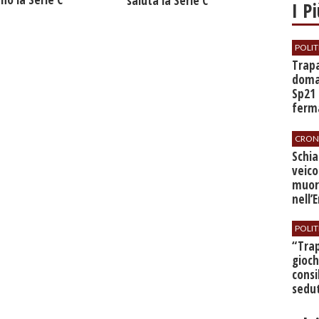
saluta la Serie C
I P
POLIT
​Trap
doman
Sp21 
ferma
all’a
CRON
​Schi
veico
muor
nell’
POLIT
​“Tra
gioch
consi
sedut
bilan