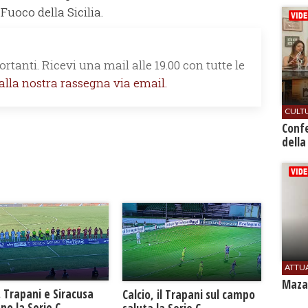
Fuoco della Sicilia.
rtanti. Ricevi una mail alle 19.00 con tutte le
 alla nostra rassegna via email.
CULT
Conf
della
ATTU
Mazar
. Trapani e Siracusa
Calcio, il Trapani sul campo
no la Serie C