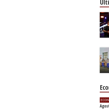
Ult
Eco
ECON
Agos