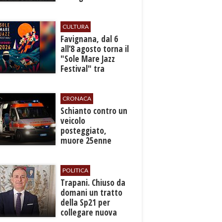
reti idrica e
fognaria
CULTURA
Favignana, dal 6
all’8 agosto torna il
"Sole Mare Jazz
Festival" tra
musica, arte e
cultura
CRONACA
​Schianto contro un
veicolo
posteggiato,
muore 25enne
nell’Ennese
POLITICA
​Trapani. Chiuso da
domani un tratto
della Sp21 per
collegare nuova