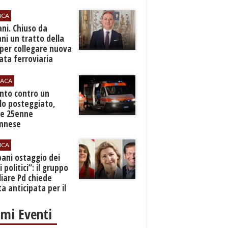
ICA
ani. Chiuso da
i un tratto della
per collegare nuova
ta ferroviaria
eroporto
ACA
anto contro un
lo posteggiato,
e 25enne
Ennese
ICA
pani ostaggio dei
i politici”: il gruppo
liare Pd chiede
a anticipata per il
cio
imi Eventi