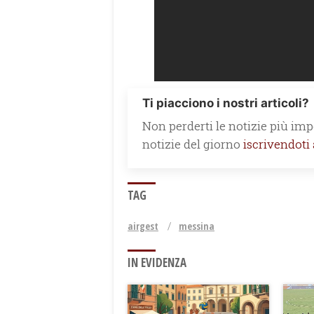
Ti piacciono i nostri articoli?
Non perderti le notizie più impo
notizie del giorno
iscrivendoti
TAG
airgest
messina
IN EVIDENZA