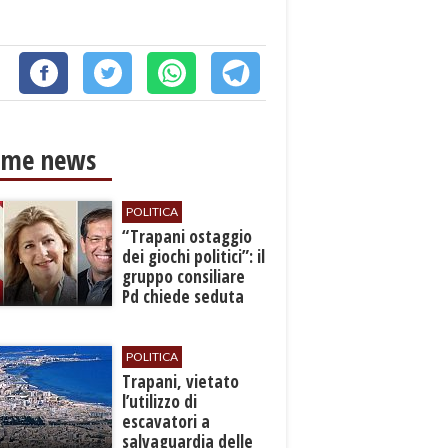
ime news
POLITICA
​“Trapani ostaggio
dei giochi politici”: il
gruppo consiliare
Pd chiede seduta
anticipata per il
bilancio
POLITICA
​Trapani, vietato
l’utilizzo di
escavatori a
salvaguardia delle