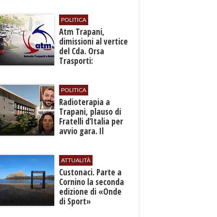
fermata ferroviaria
all’aeroporto
POLITICA
​Atm Trapani,
dimissioni al vertice
del Cda. Orsa
Trasporti:
“Situazione grave,
urgono interventi”
POLITICA
Radioterapia a
Trapani, plauso di
Fratelli d’Italia per
avvio gara. Il
Comitato: “Dopo 14
anni è una
sconfitta”
ATTUALITÀ
Custonaci. Parte a
Cornino la seconda
edizione di «Onde
di Sport»