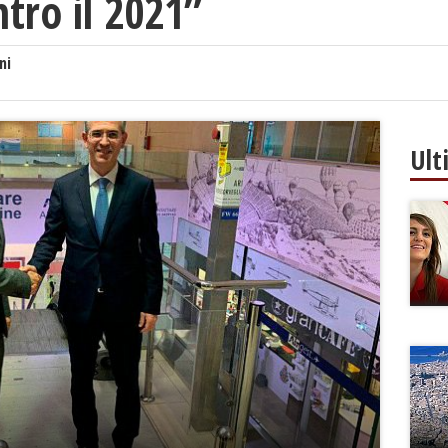
ntro il 2021”
ni
Ult