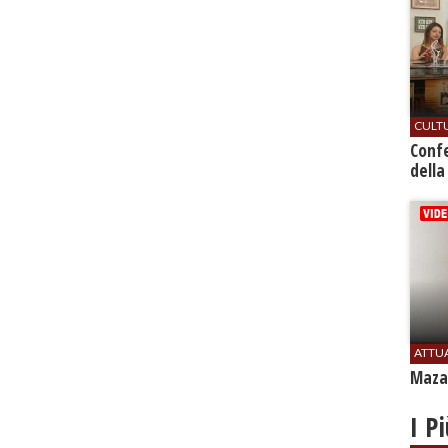
CULT
Conf
della
ATTU
Mazar
I P