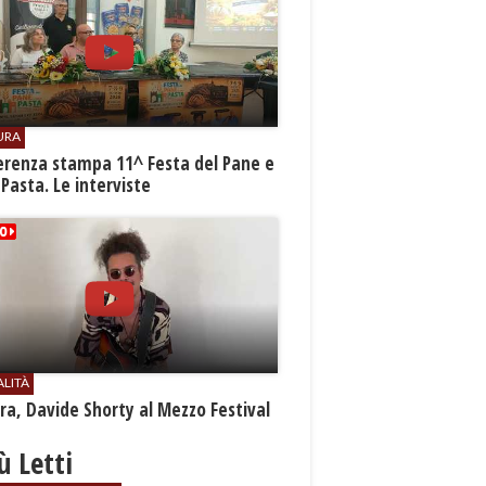
URA
erenza stampa 11^ Festa del Pane e
 Pasta. Le interviste
ALITÀ
a, Davide Shorty al Mezzo Festival
iù Letti