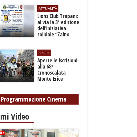
ATTUALITÀ
Lions Club Trapani:
al via la 3ª edizione
dell’iniziativa
solidale “Zaino
Sospeso”
SPORT
Aperte le iscrizioni
alla 68ª
Cronoscalata
Monte Erice
Programmazione Cinema
imi Video