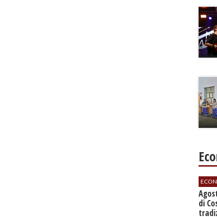
Eco
ECON
Agos
di Co
tradi