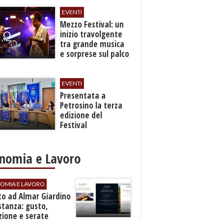
EVENTI
Mezzo Festival: un
inizio travolgente
tra grande musica
e sorprese sul palco
EVENTI
Presentata a
Petrosino la terza
edizione del
Festival
Internazione della
Canzone Italiana
"Voci dal
nomia e Lavoro
Mediterraneo"
OMIA E LAVORO
to ad Almar Giardino
stanza: gusto,
zione e serate