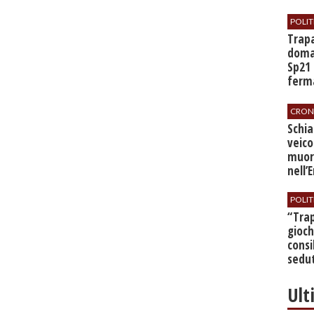
POLIT
​Trap
doman
Sp21 
ferma
all’a
CRON
​Schi
veico
muor
nell’
POLIT
​“Tra
gioch
consi
sedut
bilan
Ult