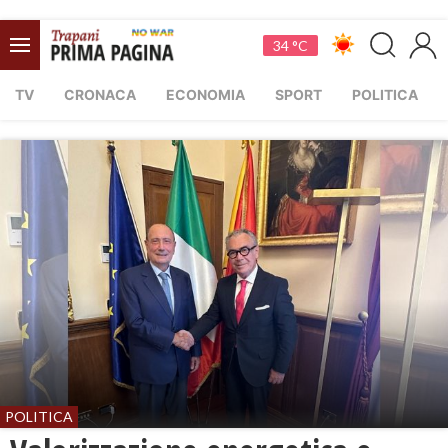
34 °C
TV
CRONACA
ECONOMIA
SPORT
POLITICA
POLITICA