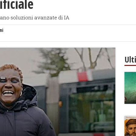
ificiale
rano soluzioni avanzate di IA
ni
Ult