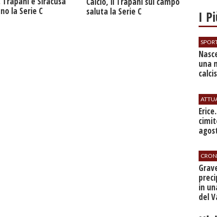
. Trapani e Siracusa
Calcio, il Trapani sul campo
no la Serie C
saluta la Serie C
I P
SPOR
Nasce
una 
calci
ATTU
​Erice
cimit
agos
CRON
​Grav
preci
in un
del V