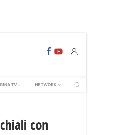
GINA TV
NETWORK
cchiali con