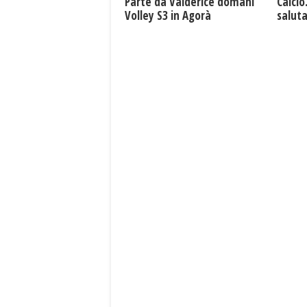
Parte da Valderice domani
Calcio
Volley S3 in Agorà
saluta