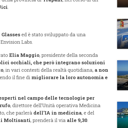
ici
.
 Glasses
ed è stato sviluppato da una
 Envision Labs.
egato
Elia Maggio
, presidente della seconda
ici occhiali, che però integrano soluzioni
to
, in vari contesti della realtà quotidiana,
a non
endo il fine di
migliorare la loro autonomia e
 esperti nel campo delle tecnologie per
rufo
, direttore dell’Unità operativa Medicina
to, che parlerà
dell’IA in medicina
, e del
i Moltisanti
, prenderà il via
alle 9,30
.