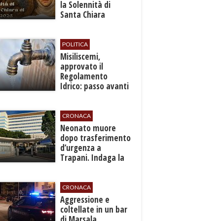
la Solennità di
Santa Chiara
d’Assisi
POLITICA
Misiliscemi,
approvato il
Regolamento
Idrico: passo avanti
per l'autonomia e
l'efficienza del
servizio
CRONACA
​Neonato muore
dopo trasferimento
d’urgenza a
Trapani. Indaga la
Procura
CRONACA
​Aggressione e
coltellate in un bar
di Marsala,