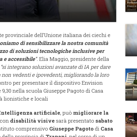
e provinciale dell’Unione italiana dei ciechi e
oniamo di sensibilizzare la nostra comunità
izzo di soluzioni tecnologiche inclusive per
a e accessibile
”.
Elia Maggio, presidente della
, “si integrano soluzioni avanzate di IA per dare
a non vedenti e ipovedenti, migliorando la loro
ontro per presentare il dispositivo Envision
le 9,30 nella scuola Giuseppe Pagoto di Casa
 lionistiche e locali
Intelligenza artificiale
, può
migliorare la
 con
disabilità visive
sarà presentato
sabato
Istituto comprensivo
Giuseppe Pagoto
di
Casa
 della provincia di
Trapani
, nel corso di un