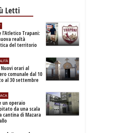
iù Letti
T
 l’Atletico Trapani:
nuova realtà
stica del territorio
ALITÀ
. Nuovi orari al
ero comunale dal 10
to al 30 settembre
ACA
e un operaio
pitato da una scala
a cantina di Mazara
allo