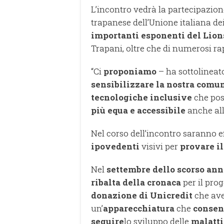
L’incontro vedrà la partecipazion
trapanese dell’Unione italiana dei
importanti esponenti del Lion
Trapani, oltre che di numerosi ra
“Ci
proponiamo
– ha sottolineato
sensibilizzare la nostra comu
tecnologiche inclusive
che pos
più equa e accessibile
anche al
Nel corso dell’incontro saranno e
ipovedenti
visivi per
provare i
Nel
settembre dello scorso ann
ribalta della cronaca
per il pro
donazione di Unicredit
che ave
un’
apparecchiatura
che
consen
seguire
lo sviluppo delle
malatti