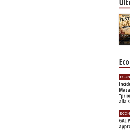
Ult
Eco
ECON
​Inci
Mazar
“prio
alla 
ECON
GAL 
appro