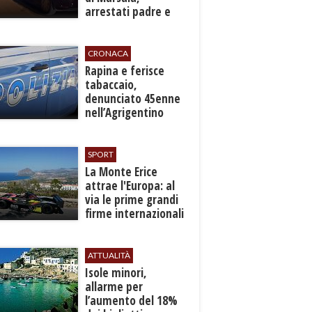
arrestati padre e
figlio
CRONACA
​Rapina e ferisce
tabaccaio,
denunciato 45enne
nell’Agrigentino
SPORT
La Monte Erice
attrae l'Europa: al
via le prime grandi
firme internazionali
tra le auto storiche
ATTUALITÀ
Isole minori,
allarme per
l’aumento del 18%