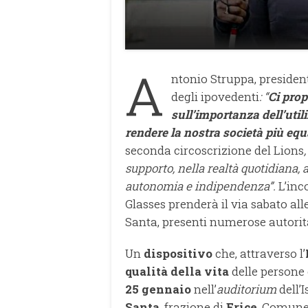
A
ntonio Struppa, president
degli ipovedenti
: “
Ci prop
sull’importanza dell’util
rendere la nostra società più equ
seconda circoscrizione del Lions
supporto, nella realtà quotidiana, 
autonomia e indipendenza”.
L’inc
Glasses prenderà il via sabato al
Santa, presenti numerose autorità
Un
dispositivo
che, attraverso l’
qualità della vita
delle persone
25 gennaio
nell’
auditorium
dell’
Santa
, frazione di
Erice
, Comune