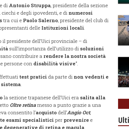
e di
Antonio Struppa
, presidente della sezione
 ciechi e degli ipovedenti, e di
numerosi
s
tra cui e
Paolo Salerno
, presidente del club di
ppresentanti delle
Istituzioni locali
.
 il presidente dell’Uici provinciale – di
nità
sull’importanza dell’utilizzo di
soluzioni
sano contribuire a
rendere la nostra società
le persone con
disabilità visive
”.
ffettuati
test pratici
da parte di
non vedenti e
l sistema
.
o
la sezione trapanese dell’Uici era
salita alla
getto
Oltre retina
messo a punto grazie a una
va consentito l’
acquisto
dell’
Angio Oct
,
Ult
te esami specialistici
per
prevenire
e
e degenerative di retina e macula
.