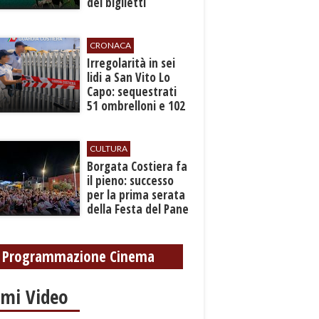
dei biglietti
marittimi
CRONACA
Irregolarità in sei
lidi a San Vito Lo
Capo: sequestrati
51 ombrelloni e 102
lettini
CULTURA
​Borgata Costiera fa
il pieno: successo
per la prima serata
della Festa del Pane
e della Pasta
Programmazione Cinema
imi Video