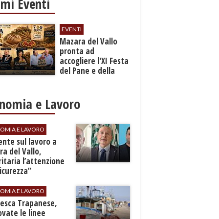
imi Eventi
EVENTI
Mazara del Vallo
pronta ad
accogliere l'XI Festa
del Pane e della
Pasta
nomia e Lavoro
OMIA E LAVORO
dente sul lavoro a
a del Vallo,
ritaria l’attenzione
sicurezza”
OMIA E LAVORO
Pesca Trapanese,
vate le linee