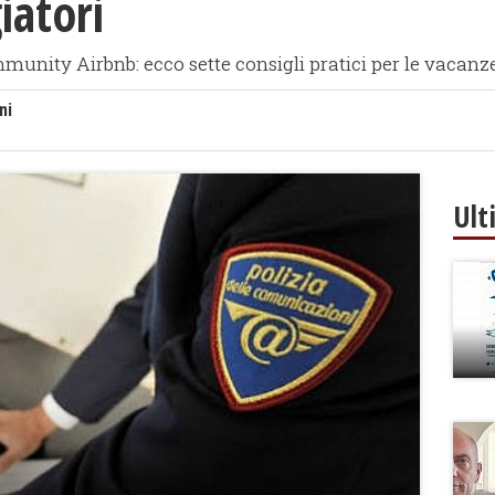
iatori
mmunity Airbnb: ecco sette consigli pratici per le vacanz
ni
Ult