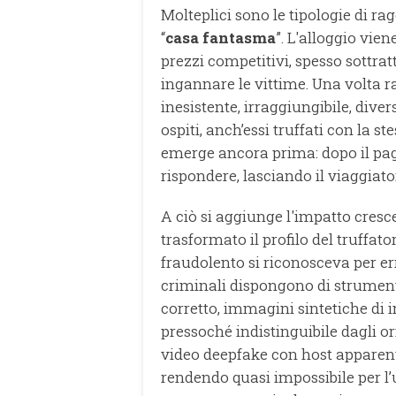
Molteplici sono le tipologie di ragg
“
casa fantasma
”. L'alloggio vie
prezzi competitivi, spesso sottratt
ingannare le vittime. Una volta ra
inesistente, irraggiungibile, div
ospiti, anch’essi truffati con la st
emerge ancora prima: dopo il pag
rispondere, lasciando il viaggiat
A ciò si aggiunge l'impatto crescen
trasformato il profilo del truffat
fraudolento si riconosceva per err
criminali dispongono di strumenti
corretto, immagini sintetiche di in
pressoché indistinguibile dagli o
video deepfake con host apparent
rendendo quasi impossibile per l’