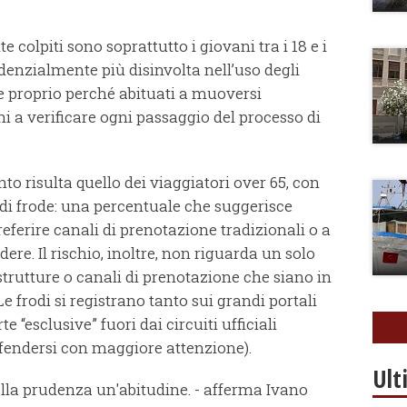
colpiti sono soprattutto i giovani tra i 18 e i
ndenzialmente più disinvolta nell’uso degli
e proprio perché abituati a muoversi
 a verificare ogni passaggio del processo di
nto risulta quello dei viaggiatori over 65, con
di frode: una percentuale che suggerisce
ferire canali di prenotazione tradizionali o a
re. Il rischio, inoltre, non riguarda un solo
strutture o canali di prenotazione che siano in
frodi si registrano tanto sui grandi portali
e “esclusive” fuori dai circuiti ufficiali
ifendersi con maggiore attenzione).
Ult
lla prudenza un'abitudine. - afferma Ivano