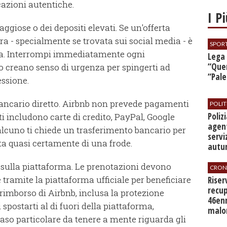
azioni autentiche.
I P
taggiose o dei depositi elevati. Se un'offerta
ra - specialmente se trovata sui social media - è
SPOR
uffa. Interrompi immediatamente ogni
​Lega
“Quer
o creano senso di urgenza per spingerti ad
“Pal
essione.
ancario diretto. Airbnb non prevede pagamenti
POLIT
​Poli
ti includono carte di credito, PayPal, Google
agent
alcuno ti chiede un trasferimento bancario per
servi
tta quasi certamente di una frode.
autu
 sulla piattaforma. Le prenotazioni devono
CRON
 tramite la piattaforma ufficiale per beneficiare
​Rise
recup
i rimborso di Airbnb, inclusa la protezione
46en
spostarti al di fuori della piattaforma,
malo
so particolare da tenere a mente riguarda gli