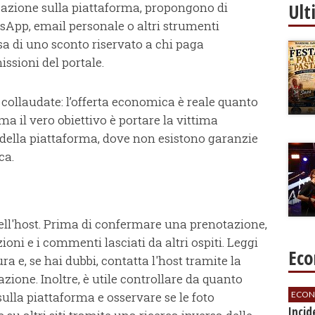
Ult
cazione sulla piattaforma, propongono di
tsApp, email personale o altri strumenti
a di uno sconto riservato a chi paga
ssioni del portale.
ù collaudate: l’offerta economica è reale quanto
a il vero obiettivo è portare la vittima
 della piattaforma, dove non esistono garanzie
ica.
o dell'host. Prima di confermare una prenotazione,
oni e i commenti lasciati da altri ospiti. Leggi
Eco
ra e, se hai dubbi, contatta l'host tramite la
zione. Inoltre, è utile controllare da quanto
ECON
 sulla piattaforma e osservare se le foto
​Inci