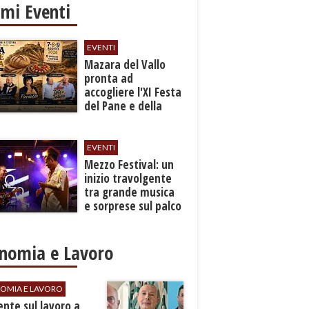
imi Eventi
EVENTI
Mazara del Vallo
pronta ad
accogliere l'XI Festa
del Pane e della
Pasta
EVENTI
Mezzo Festival: un
inizio travolgente
tra grande musica
e sorprese sul palco
nomia e Lavoro
OMIA E LAVORO
dente sul lavoro a