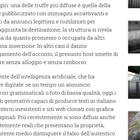
iri: una delle truffe più diffuse è quella della
ne pubblicizzato con immagini accattivanti e
i da annunci legittimi e riutilizzati per
ggiunta la destinazione, la struttura si rivela
ersa da quanto promesso o occupata da altri
essa inserzione. In altri casi il danno
amento dell’acconto, il presunto host smette di
ore senza alloggio e senza rimborso.
te dell'intelligenza artificiale, che ha
ore digitale: se un tempo un annuncio
ori grammaticali o foto di bassa qualità, oggi i
 generativi capaci di produrre testi in italiano
terni inesistenti e siti web clonati con grafica
riginali. Più recentemente si sono diffusi anche
emente reali che presentano la proprietà,
utente medio distinguere il falso dell'autentico