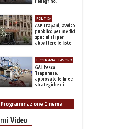
Pellegrino,
recuperato con
grave ferita a una
gamba
POLITICA
ASP Trapani, avviso
pubblico per medici
specialisti per
abbattere le liste
d'attesa
ECONOMIA E LAVORO
GAL Pesca
Trapanese,
approvate le linee
strategiche di
sviluppo: Stati
Generali il 24
settembre
Programmazione Cinema
imi Video