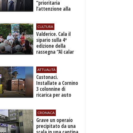
“prioritaria
l’attenzione alla
sicurezza”
CULTURA
Valderice. Cala il
sipario sulla 4ª
edizione della
rassegna “Al calar
del sole - Libri ed
autori”
ATTUALITÀ
Custonaci.
Installate a Cornino
3 colonnine di
ricarica per auto
elettriche
CRONACA
​Grave un operaio
precipitato da una
scala in una cantina