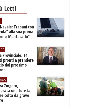
iù Letti
T
 Navale: Trapani con
ida” alla sua prima
ermo-Montecarlo”
ICA
zia Provinciale, 14
i pronti a prendere
zio dal prossimo
nno
ACA
rva Zingaro,
erata una turista
ne colta da grave
re