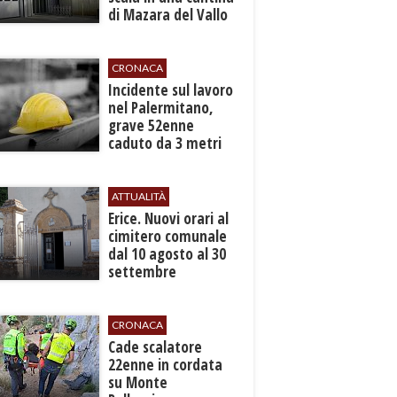
di Mazara del Vallo
CRONACA
​Incidente sul lavoro
nel Palermitano,
grave 52enne
caduto da 3 metri
in un cantiere
ATTUALITÀ
​Erice. Nuovi orari al
cimitero comunale
dal 10 agosto al 30
settembre
CRONACA
​Cade scalatore
22enne in cordata
su Monte