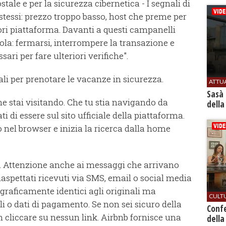
ostale e per la sicurezza cibernetica - I segnali di
stessi: prezzo troppo basso, host che preme per
ori piattaforma. Davanti a questi campanelli
sola: fermarsi, interrompere la transazione e
ari per fare ulteriori verifiche".
iali per prenotare le vacanze in sicurezza.
ATTU
Sasà 
che stai visitando. Che tu stia navigando da
della
di essere sul sito ufficiale della piattaforma.
zo nel browser e inizia la ricerca dalla home
ti. Attenzione anche ai messaggi che arrivano
naspettati ricevuti via SMS, email o social media
 graficamente identici agli originali ma
CULT
li o dati di pagamento. Se non sei sicuro della
Conf
 cliccare su nessun link. Airbnb fornisce una
della