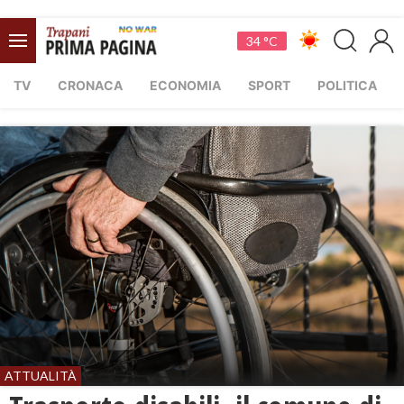
34 °C
TV
CRONACA
ECONOMIA
SPORT
POLITICA
ATTUALITÀ