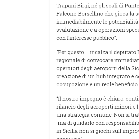
Trapani Birgi, né gli scali di Pan
Falcone-Borsellino che gioca la su
irrimediabilmente le potenzialità d
svalutazione e a operazioni spec
con l’interesse pubblico”.
“Per questo – incalza il deputat
regionale di convocare immediata
operatori degli aeroporti della Si
creazione di un hub integrato e c
occupazione e un reale beneficio 
“Il nostro impegno è chiaro: conti
rilancio degli aeroporti minori e l
una strategia comune. Non si trat
ma di guidarlo con responsabilità
in Sicilia non si giochi sull'impr
condivisa”.