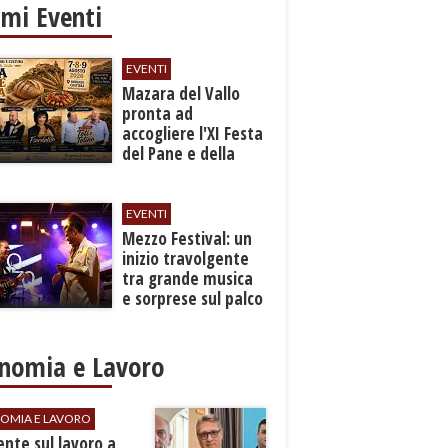
imi Eventi
EVENTI
Mazara del Vallo
pronta ad
accogliere l'XI Festa
del Pane e della
Pasta
EVENTI
Mezzo Festival: un
inizio travolgente
tra grande musica
e sorprese sul palco
nomia e Lavoro
OMIA E LAVORO
dente sul lavoro a