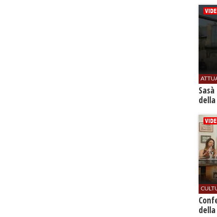
ATTU
Sasà 
della
CULT
Conf
della