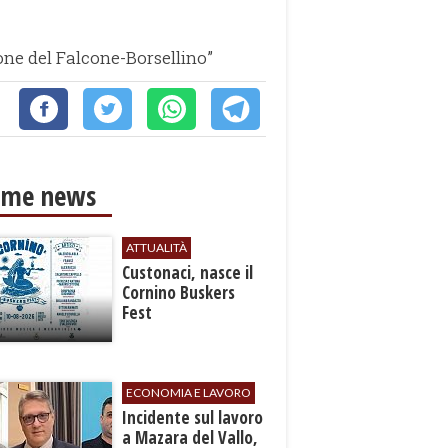
one del Falcone-Borsellino”
ime news
ATTUALITÀ
Custonaci, nasce il
Cornino Buskers
Fest
ECONOMIA E LAVORO
​Incidente sul lavoro
a Mazara del Vallo,