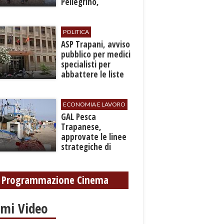
Pellegrino,
recuperato con
grave ferita a una
gamba
POLITICA
ASP Trapani, avviso
pubblico per medici
specialisti per
abbattere le liste
d'attesa
ECONOMIA E LAVORO
GAL Pesca
Trapanese,
approvate le linee
strategiche di
sviluppo: Stati
Generali il 24
settembre
Programmazione Cinema
imi Video