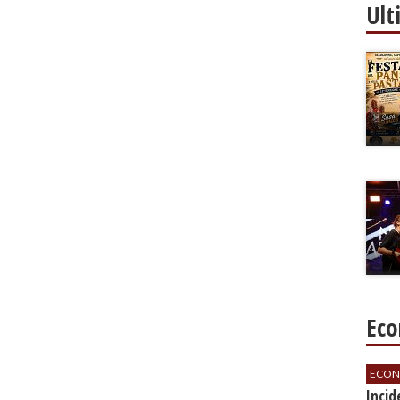
Ult
Eco
ECON
​Inci