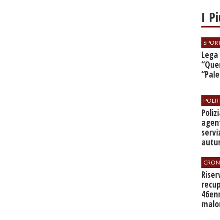
I P
SPOR
​Lega
“Quer
“Pal
POLIT
​Poli
agent
servi
autu
CRON
​Rise
recup
46en
malo