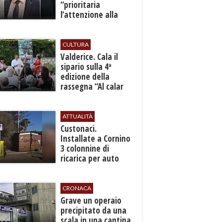
“prioritaria
l’attenzione alla
sicurezza”
CULTURA
Valderice. Cala il
sipario sulla 4ª
edizione della
rassegna “Al calar
del sole - Libri ed
autori”
ATTUALITÀ
Custonaci.
Installate a Cornino
3 colonnine di
ricarica per auto
elettriche
CRONACA
​Grave un operaio
precipitato da una
scala in una cantina