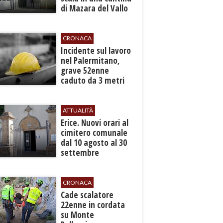
di Mazara del Vallo
CRONACA
​Incidente sul lavoro
nel Palermitano,
grave 52enne
caduto da 3 metri
in un cantiere
ATTUALITÀ
​Erice. Nuovi orari al
cimitero comunale
dal 10 agosto al 30
settembre
CRONACA
​Cade scalatore
22enne in cordata
su Monte