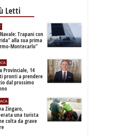
iù Letti
T
 Navale: Trapani con
ida” alla sua prima
ermo-Montecarlo”
ICA
zia Provinciale, 14
i pronti a prendere
zio dal prossimo
nno
ACA
rva Zingaro,
erata una turista
ne colta da grave
re