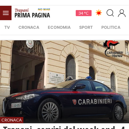
34 °C
TV
CRONACA
ECONOMIA
SPORT
POLITICA
CRONACA