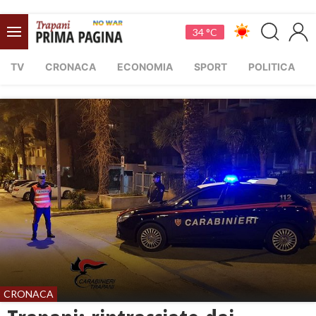
34 °C
TV
CRONACA
ECONOMIA
SPORT
POLITICA
CRONACA