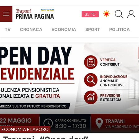
35 °C
TV
CRONACA
ECONOMIA
SPORT
POLITICA
ECONOMIA E LAVORO