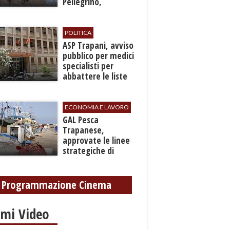
Pellegrino,
recuperato con
grave ferita a una
gamba
POLITICA
ASP Trapani, avviso
pubblico per medici
specialisti per
abbattere le liste
d'attesa
ECONOMIA E LAVORO
GAL Pesca
Trapanese,
approvate le linee
strategiche di
sviluppo: Stati
Generali il 24
settembre
Programmazione Cinema
imi Video