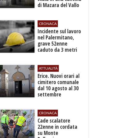
di Mazara del Vallo
CRONACA
​Incidente sul lavoro
nel Palermitano,
grave 52enne
caduto da 3 metri
in un cantiere
ATTUALITÀ
​Erice. Nuovi orari al
cimitero comunale
dal 10 agosto al 30
settembre
CRONACA
​Cade scalatore
22enne in cordata
su Monte