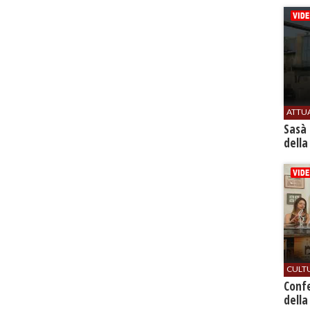
ATTU
Sasà 
della
CULT
Conf
della