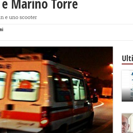
 e Marino Torre
an e uno scooter
ni
Ult