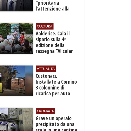
“prioritaria
l’attenzione alla
sicurezza”
CULTURA
Valderice. Cala il
sipario sulla 4ª
edizione della
rassegna “Al calar
del sole - Libri ed
autori”
ATTUALITÀ
Custonaci.
Installate a Cornino
3 colonnine di
ricarica per auto
elettriche
CRONACA
​Grave un operaio
precipitato da una
scala in una cantina