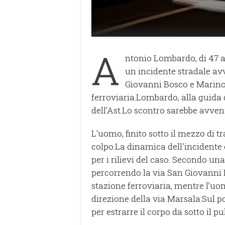
A
ntonio Lombardo, di 47 an
un incidente stradale avv
Giovanni Bosco e Marino 
ferroviaria.Lombardo, alla guida 
dell’Ast.Lo scontro sarebbe avvenu
L'uomo, finito sotto il mezzo di 
colpo.La dinamica dell'incidente è
per i rilievi del caso. Secondo un
percorrendo la via San Giovanni B
stazione ferroviaria, mentre l’u
direzione della via Marsala.Sul po
per estrarre il corpo da sotto il p