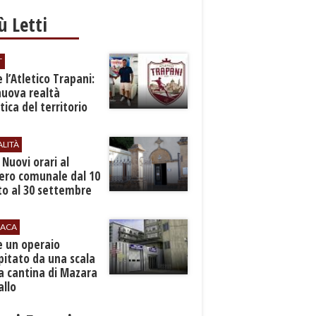
iù Letti
T
 l’Atletico Trapani:
nuova realtà
stica del territorio
ALITÀ
. Nuovi orari al
ero comunale dal 10
to al 30 settembre
ACA
e un operaio
pitato da una scala
a cantina di Mazara
allo