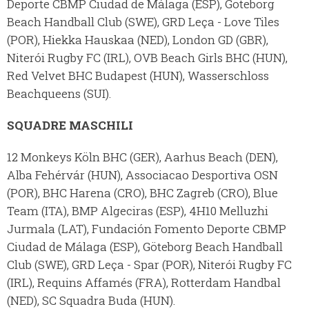
Deporte CBMP Ciudad de Málaga (ESP), Göteborg
Beach Handball Club (SWE), GRD Leça - Love Tiles
(POR), Hiekka Hauskaa (NED), London GD (GBR),
Niterói Rugby FC (IRL), OVB Beach Girls BHC (HUN),
Red Velvet BHC Budapest (HUN), Wasserschloss
Beachqueens (SUI).
SQUADRE MASCHILI
12 Monkeys Köln BHC (GER), Aarhus Beach (DEN),
Alba Fehérvár (HUN), Associacao Desportiva OSN
(POR), BHC Harena (CRO), BHC Zagreb (CRO), Blue
Team (ITA), BMP Algeciras (ESP), 4H10 Melluzhi
Jurmala (LAT), Fundación Fomento Deporte CBMP
Ciudad de Málaga (ESP), Göteborg Beach Handball
Club (SWE), GRD Leça - Spar (POR), Niterói Rugby FC
(IRL), Requins Affamés (FRA), Rotterdam Handbal
(NED), SC Squadra Buda (HUN).