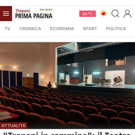
34 °C
TV
CRONACA
ECONOMIA
SPORT
POLITICA
ATTUALITÀ