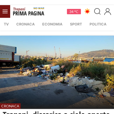
34 °C
TV
CRONACA
ECONOMIA
SPORT
POLITICA
CRONACA