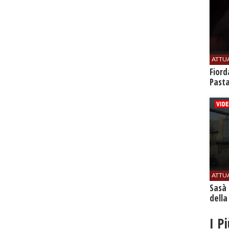
ATTU
Fiord
Past
ATTU
Sasà 
della
I P