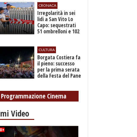
CRONACA
Irregolarità in sei
lidi a San Vito Lo
Capo: sequestrati
51 ombrelloni e 102
lettini
CULTURA
​Borgata Costiera fa
il pieno: successo
per la prima serata
della Festa del Pane
e della Pasta
Programmazione Cinema
imi Video