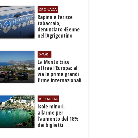
CRONACA
​Rapina e ferisce
tabaccaio,
denunciato 45enne
nell’Agrigentino
SPORT
La Monte Erice
attrae l'Europa: al
via le prime grandi
firme internazionali
tra le auto storiche
ATTUALITÀ
Isole minori,
allarme per
l’aumento del 18%
dei biglietti
marittimi