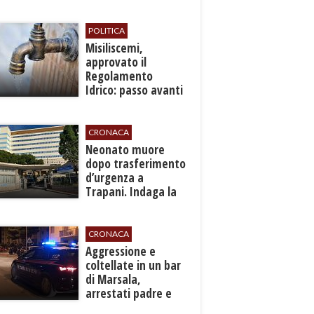
d’Assisi
POLITICA
Misiliscemi,
approvato il
Regolamento
Idrico: passo avanti
per l'autonomia e
l'efficienza del
servizio
CRONACA
​Neonato muore
dopo trasferimento
d’urgenza a
Trapani. Indaga la
Procura
CRONACA
​Aggressione e
coltellate in un bar
di Marsala,
arrestati padre e
figlio