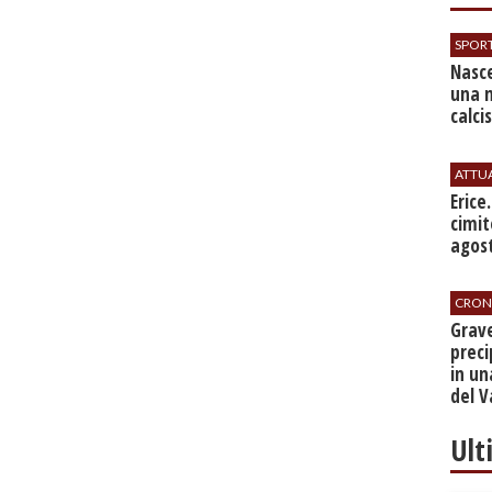
SPOR
Nasce
una 
calci
ATTU
​Erice
cimit
agos
CRON
​Grav
preci
in un
del V
Ult