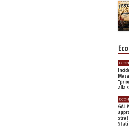
Eco
ECON
​Inci
Mazar
“prio
alla 
ECON
GAL 
appro
strat
Stati