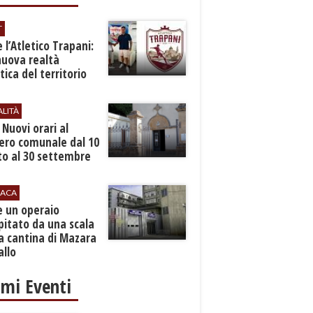
T
 l’Atletico Trapani:
nuova realtà
stica del territorio
ALITÀ
. Nuovi orari al
ero comunale dal 10
to al 30 settembre
ACA
e un operaio
pitato da una scala
a cantina di Mazara
allo
imi Eventi