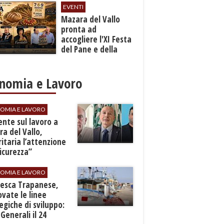
EVENTI
Mazara del Vallo
pronta ad
accogliere l'XI Festa
del Pane e della
Pasta
nomia e Lavoro
OMIA E LAVORO
dente sul lavoro a
a del Vallo,
ritaria l’attenzione
sicurezza”
OMIA E LAVORO
Pesca Trapanese,
vate le linee
egiche di sviluppo:
 Generali il 24