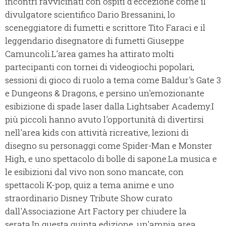
incontri ravvicinati con ospiti d'eccezione come il
divulgatore scientifico Dario Bressanini, lo
sceneggiatore di fumetti e scrittore Tito Faraci e il
leggendario disegnatore di fumetti Giuseppe
Camuncoli.L'area games ha attirato molti
partecipanti con tornei di videogiochi popolari,
sessioni di gioco di ruolo a tema come Baldur's Gate 3
e Dungeons & Dragons, e persino un'emozionante
esibizione di spade laser dalla Lightsaber Academy.I
più piccoli hanno avuto l'opportunità di divertirsi
nell'area kids con attività ricreative, lezioni di
disegno su personaggi come Spider-Man e Monster
High, e uno spettacolo di bolle di sapone.La musica e
le esibizioni dal vivo non sono mancate, con
spettacoli K-pop, quiz a tema anime e uno
straordinario Disney Tribute Show curato
dall'Associazione Art Factory per chiudere la
serata.In questa quinta edizione, un'ampia area