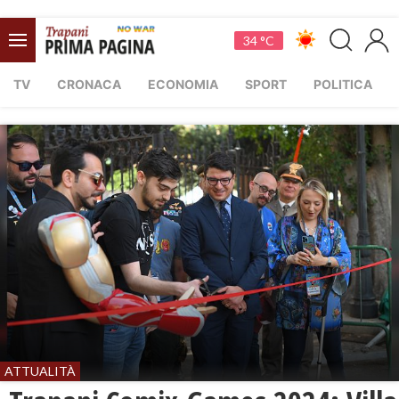
34 °C
TV
CRONACA
ECONOMIA
SPORT
POLITICA
ATTUALITÀ