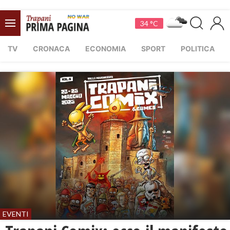
34 °C
TV
CRONACA
ECONOMIA
SPORT
POLITICA
EVENTI