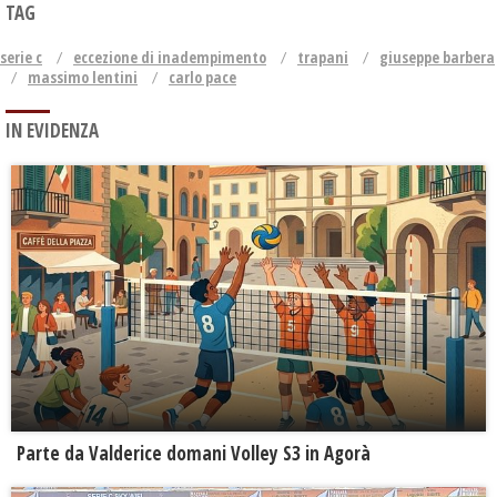
TAG
serie c
eccezione di inadempimento
trapani
giuseppe barbera
massimo lentini
carlo pace
IN EVIDENZA
Parte da Valderice domani Volley S3 in Agorà