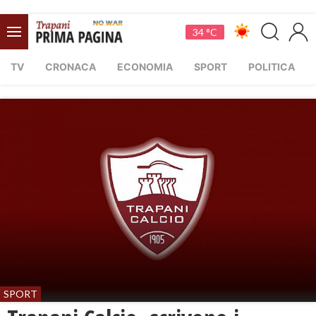
34 °C
TV
CRONACA
ECONOMIA
SPORT
POLITICA
SPORT