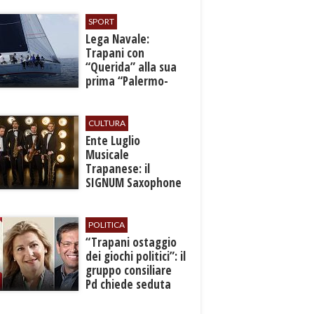
SPORT
​Lega Navale:
Trapani con
“Querida” alla sua
prima “Palermo-
Montecarlo”
CULTURA
Ente Luglio
Musicale
Trapanese: il
SIGNUM Saxophone
Quartet in concerto
con l’“American
Dream”
POLITICA
​“Trapani ostaggio
dei giochi politici”: il
gruppo consiliare
Pd chiede seduta
anticipata per il
bilancio