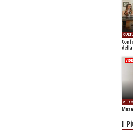
CULT
Conf
della
ATTU
Mazar
I P