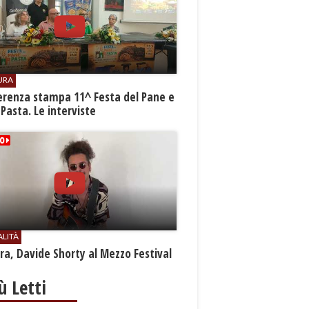
URA
erenza stampa 11^ Festa del Pane e
 Pasta. Le interviste
ALITÀ
a, Davide Shorty al Mezzo Festival
iù Letti