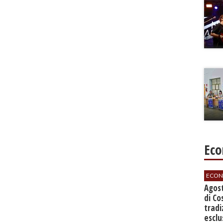
Eco
ECON
Agos
di Co
tradi
esclu