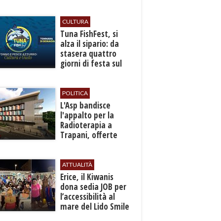
autunno
CULTURA
​Tuna FishFest, si
alza il sipario: da
stasera quattro
giorni di festa sul
mare a Bonagia
POLITICA
L'Asp bandisce
l'appalto per la
Radioterapia a
Trapani, offerte
entro l'8 ottobre
ATTUALITÀ
​Erice, il Kiwanis
dona sedia JOB per
l’accessibilità al
mare del Lido Smile