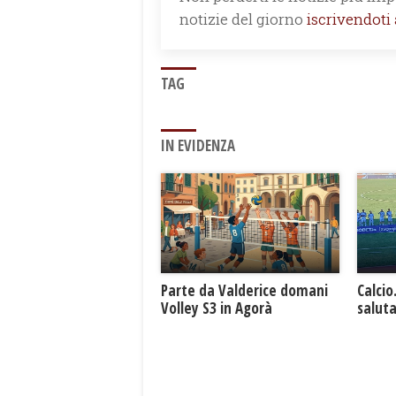
notizie del giorno
iscrivendoti
TAG
IN EVIDENZA
Parte da Valderice domani
Calcio
Volley S3 in Agorà
saluta