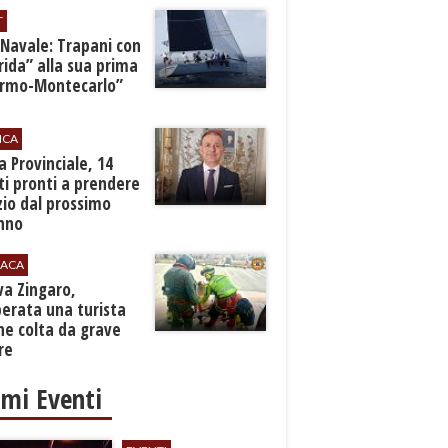
T
 Navale: Trapani con
ida” alla sua prima
ermo-Montecarlo”
ICA
zia Provinciale, 14
i pronti a prendere
zio dal prossimo
nno
ACA
rva Zingaro,
erata una turista
ne colta da grave
re
imi Eventi