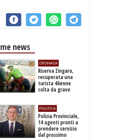
ime news
CRONACA
​Riserva Zingaro,
recuperata una
turista 46enne
colta da grave
malore
POLITICA
​Polizia Provinciale,
14 agenti pronti a
prendere servizio
dal prossimo