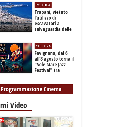
POLITICA
​Trapani, vietato
l’utilizzo di
escavatori a
salvaguardia delle
reti idrica e
fognaria
CULTURA
Favignana, dal 6
all’8 agosto torna il
"Sole Mare Jazz
Festival" tra
musica, arte e
cultura
Programmazione Cinema
imi Video