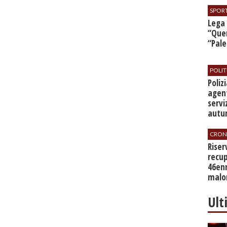
SPOR
​Lega
“Quer
“Pal
POLIT
​Poli
agent
servi
autu
CRON
​Rise
recup
46en
malo
Ult