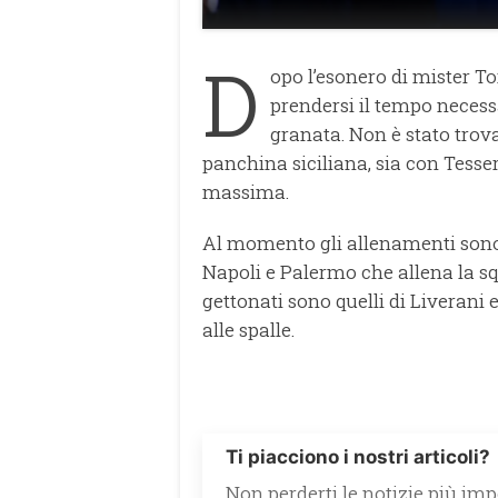
D
opo l’esonero di mister To
prendersi il tempo necessa
granata. Non è stato trova
panchina siciliana, sia con Tesse
massima.
Al momento gli allenamenti sono 
Napoli e Palermo che allena la s
gettonati sono quelli di Liverani
alle spalle.
Ti piacciono i nostri articoli?
Non perderti le notizie più impo