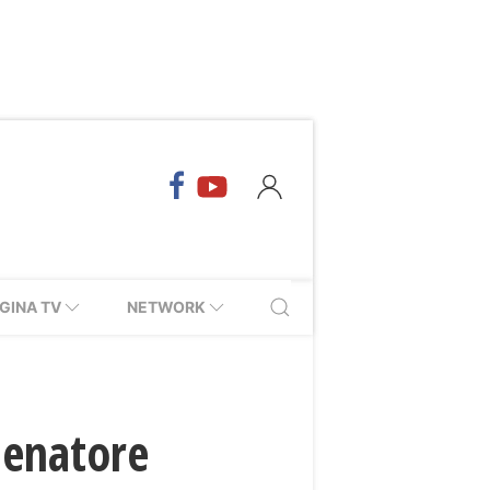
GINA TV
NETWORK
lenatore