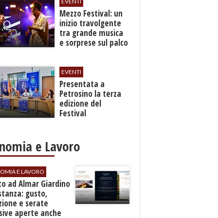
EVENTI
Mezzo Festival: un
inizio travolgente
tra grande musica
e sorprese sul palco
EVENTI
Presentata a
Petrosino la terza
edizione del
Festival
Internazione della
Canzone Italiana
"Voci dal
nomia e Lavoro
Mediterraneo"
OMIA E LAVORO
to ad Almar Giardino
stanza: gusto,
zione e serate
sive aperte anche