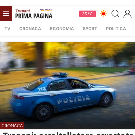
35 °C
TV
CRONACA
ECONOMIA
SPORT
POLITICA
CRONACA