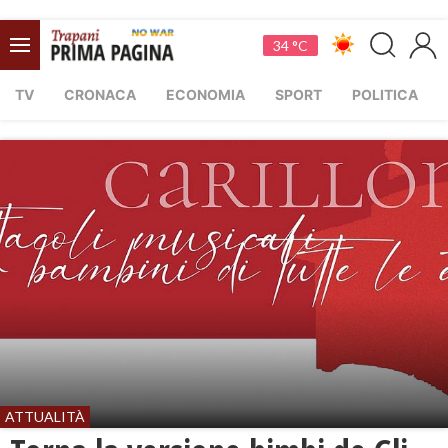
34 °C
TV
CRONACA
ECONOMIA
SPORT
POLITICA
ATTUALITÀ