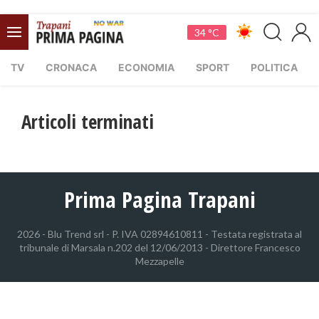
34 °C
TV
CRONACA
ECONOMIA
SPORT
POLITICA
Articoli terminati
Prima Pagina Trapani
2026 - Blu Trend srl - P. IVA 02894610811 - Testata registrata al
tribunale di Marsala n.202 del 12/06/2013 - Direttore Francesco
Mezzapelle