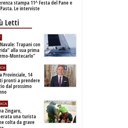
erenza stampa 11^ Festa del Pane e
 Pasta. Le interviste
iù Letti
T
 Navale: Trapani con
ida” alla sua prima
ermo-Montecarlo”
ICA
zia Provinciale, 14
i pronti a prendere
zio dal prossimo
nno
ACA
rva Zingaro,
erata una turista
ne colta da grave
re