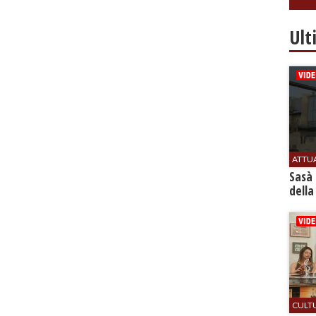
Ult
ATTU
Sasà 
della
CULT