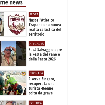
ime news
SPORT
Nasce l’Atletico
Trapani: una nuova
realtà calcistica del
territorio
ATTUALITÀ
Sasà Salvaggio apre
la Festa del Pane e
della Pasta 2026
CRONACA
​Riserva Zingaro,
recuperata una
turista 46enne
colta da grave
malore
POLITICA