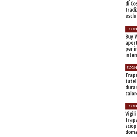
di Co
tradi
esclu
agli 
ECON
Buy W
apert
per i
inter
ECON
​Trap
tutel
duran
calor
ECON
​Vigil
Trapa
sciop
doman