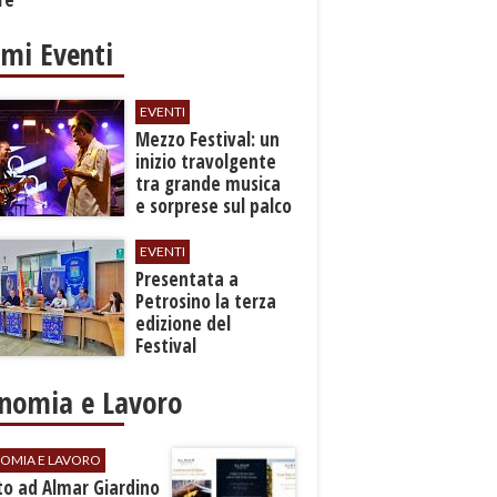
imi Eventi
EVENTI
Mezzo Festival: un
inizio travolgente
tra grande musica
e sorprese sul palco
EVENTI
Presentata a
Petrosino la terza
edizione del
Festival
Internazione della
Canzone Italiana
nomia e Lavoro
"Voci dal
Mediterraneo"
OMIA E LAVORO
to ad Almar Giardino