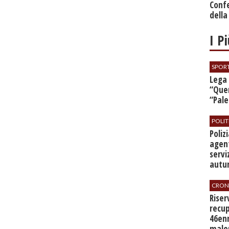
Conf
della
I P
SPOR
​Lega
“Quer
“Pal
POLIT
​Poli
agent
servi
autu
CRON
​Rise
recup
46en
malo