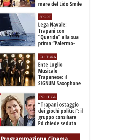
mare del Lido Smile
SPORT
​Lega Navale:
Trapani con
“Querida” alla sua
prima “Palermo-
Montecarlo”
CULTURA
Ente Luglio
Musicale
Trapanese: il
SIGNUM Saxophone
Quartet in concerto
con l’“American
POLITICA
Dream”
​“Trapani ostaggio
dei giochi politici”: il
gruppo consiliare
Pd chiede seduta
anticipata per il
bilancio
Programmazione Cinema