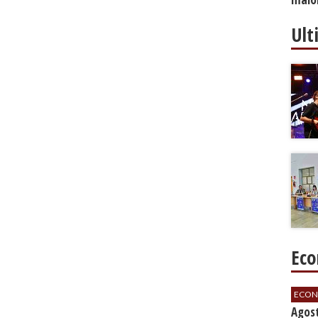
Ult
Eco
ECON
Agos