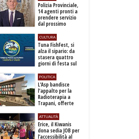
​Polizia Provinciale,
14 agenti pronti a
prendere servizio
dal prossimo
autunno
CULTURA
​Tuna FishFest, si
alza il sipario: da
stasera quattro
giorni di festa sul
mare a Bonagia
POLITICA
L'Asp bandisce
l'appalto per la
Radioterapia a
Trapani, offerte
entro l'8 ottobre
ATTUALITÀ
​Erice, il Kiwanis
dona sedia JOB per
l’accessibilità al