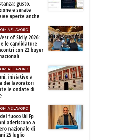
stanza: gusto,
zione e serate
sive aperte anche
ospiti esterni
OMIA E LAVORO
est of Sicily 2026:
e le candidature
ncontri con 22 buyer
nazionali
OMIA E LAVORO
ani, iniziative a
a dei lavoratori
te le ondate di
e
OMIA E LAVORO
i del fuoco Uil Fp
ni aderiscono a
ero nazionale di
i 25 luglio