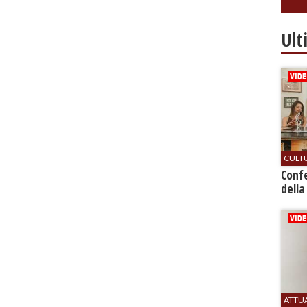
Ult
CULT
Conf
della
ATTU