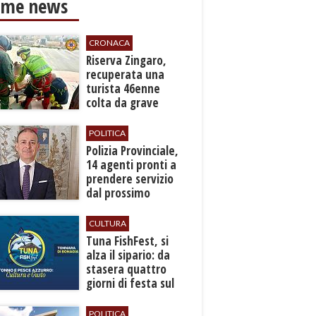
ime news
CRONACA
​Riserva Zingaro,
recuperata una
turista 46enne
colta da grave
malore
POLITICA
​Polizia Provinciale,
14 agenti pronti a
prendere servizio
dal prossimo
autunno
CULTURA
​Tuna FishFest, si
alza il sipario: da
stasera quattro
giorni di festa sul
mare a Bonagia
POLITICA