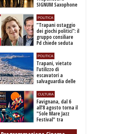
SIGNUM Saxophone
Quartet in concerto
con l’“American
POLITICA
Dream”
​“Trapani ostaggio
dei giochi politici”: il
gruppo consiliare
Pd chiede seduta
anticipata per il
bilancio
POLITICA
​Trapani, vietato
l’utilizzo di
escavatori a
salvaguardia delle
reti idrica e
fognaria
CULTURA
Favignana, dal 6
all’8 agosto torna il
"Sole Mare Jazz
Festival" tra
musica, arte e
cultura