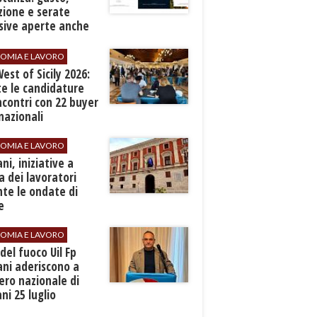
zione e serate
sive aperte anche
ospiti esterni
OMIA E LAVORO
est of Sicily 2026:
e le candidature
ncontri con 22 buyer
nazionali
OMIA E LAVORO
ani, iniziative a
a dei lavoratori
te le ondate di
e
OMIA E LAVORO
i del fuoco Uil Fp
ni aderiscono a
ero nazionale di
i 25 luglio