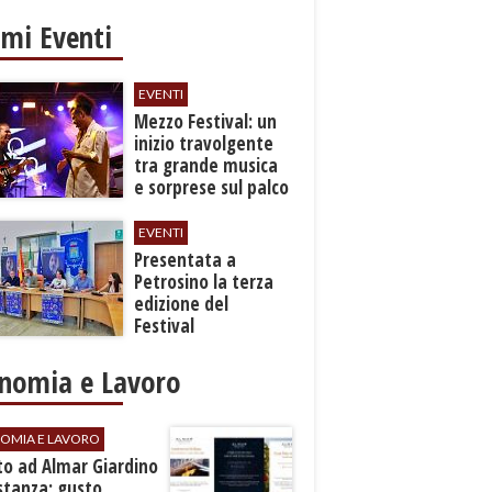
imi Eventi
EVENTI
Mezzo Festival: un
inizio travolgente
tra grande musica
e sorprese sul palco
EVENTI
Presentata a
Petrosino la terza
edizione del
Festival
Internazione della
Canzone Italiana
nomia e Lavoro
"Voci dal
Mediterraneo"
OMIA E LAVORO
to ad Almar Giardino
stanza: gusto,