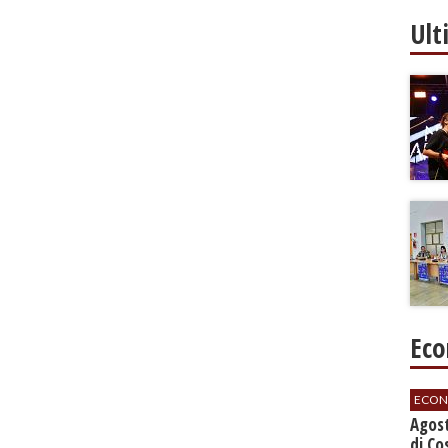
Ult
Eco
ECON
Agos
di Co