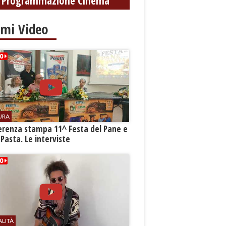
Programmazione Cinema
imi Video
URA
erenza stampa 11^ Festa del Pane e
 Pasta. Le interviste
ALITÀ