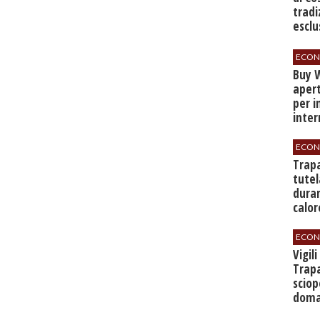
tradi
esclu
agli 
ECON
Buy W
apert
per i
inter
ECON
​Trap
tutel
duran
calor
ECON
​Vigil
Trapa
sciop
doman