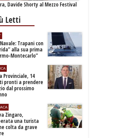
a, Davide Shorty al Mezzo Festival
iù Letti
T
 Navale: Trapani con
ida” alla sua prima
ermo-Montecarlo”
ICA
zia Provinciale, 14
i pronti a prendere
zio dal prossimo
nno
ACA
rva Zingaro,
erata una turista
ne colta da grave
re