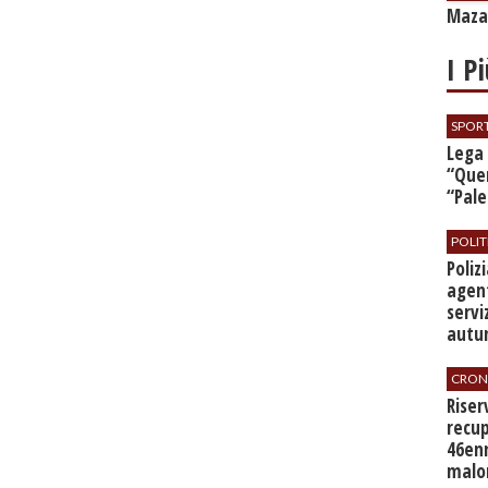
Mazar
I P
SPOR
​Lega
“Quer
“Pal
POLIT
​Poli
agent
servi
autu
CRON
​Rise
recup
46en
malo