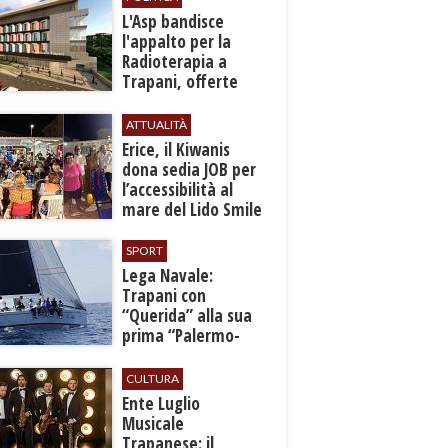
L'Asp bandisce
l'appalto per la
Radioterapia a
Trapani, offerte
entro l'8 ottobre
ATTUALITÀ
​Erice, il Kiwanis
dona sedia JOB per
l’accessibilità al
mare del Lido Smile
SPORT
​Lega Navale:
Trapani con
“Querida” alla sua
prima “Palermo-
Montecarlo”
CULTURA
Ente Luglio
Musicale
Trapanese: il