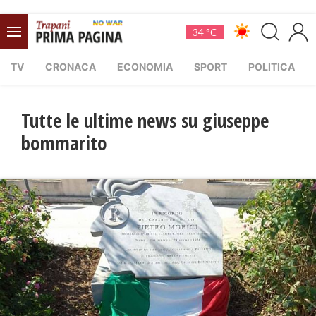
34 °C
TV
CRONACA
ECONOMIA
SPORT
POLITICA
Tutte le ultime news su giuseppe
bommarito