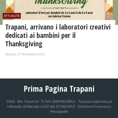
ATTUALITÀ
Trapani, arrivano i laboratori creativi
dedicati ai bambini per il
Thanksgiving
Sabato, 27 Novembre 2021
Prima Pagina Trapani
2026 - Blu Trend srl - P. IVA 02894610811 - Testata registrata al
tribunale di Marsala n.202 del 12/06/2013 - Direttore Francesco
Mezzapelle