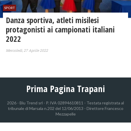
SPORT
Danza sportiva, atleti misilesi
protagonisti ai campionati italiani
2022
Mercoledì, 27 Aprile 2022
Prima Pagina Trapani
2026 - Blu Trend srl - P. IVA 02894610811 - Testata registrata al
tribunale di Marsala n.202 del 12/06/2013 - Direttore Francesco
Mezzapelle