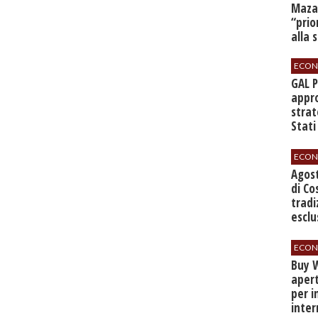
Mazar
“prio
alla 
ECON
GAL 
appro
strat
Stati
sett
ECON
Agos
di Co
tradi
esclu
agli 
ECON
Buy W
apert
per i
inter