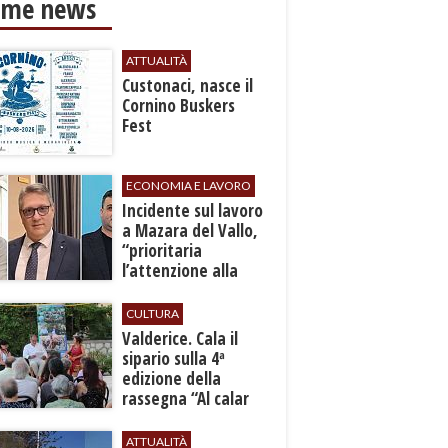
ime news
ATTUALITÀ
Custonaci, nasce il
Cornino Buskers
Fest
ECONOMIA E LAVORO
​Incidente sul lavoro
a Mazara del Vallo,
“prioritaria
l’attenzione alla
sicurezza”
CULTURA
Valderice. Cala il
sipario sulla 4ª
edizione della
rassegna “Al calar
del sole - Libri ed
autori”
ATTUALITÀ