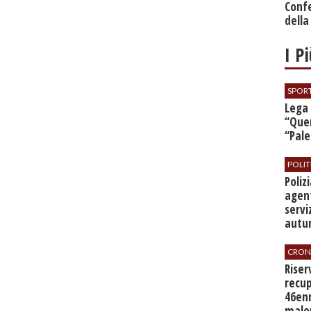
Conf
della
I P
SPOR
​Lega
“Quer
“Pal
POLIT
​Poli
agent
servi
autu
CRON
​Rise
recup
46en
malo