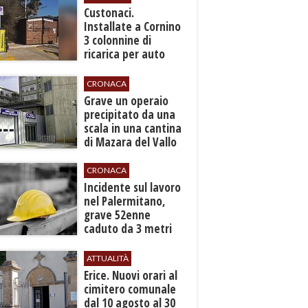
Custonaci.
Installate a Cornino
3 colonnine di
ricarica per auto
elettriche
CRONACA
​Grave un operaio
precipitato da una
scala in una cantina
di Mazara del Vallo
CRONACA
​Incidente sul lavoro
nel Palermitano,
grave 52enne
caduto da 3 metri
in un cantiere
ATTUALITÀ
​Erice. Nuovi orari al
cimitero comunale
dal 10 agosto al 30