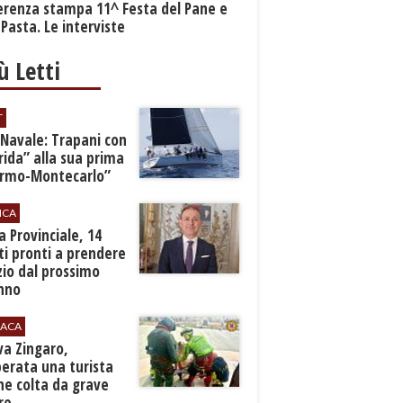
erenza stampa 11^ Festa del Pane e
 Pasta. Le interviste
iù Letti
T
 Navale: Trapani con
ida” alla sua prima
ermo-Montecarlo”
ICA
zia Provinciale, 14
i pronti a prendere
zio dal prossimo
nno
ACA
rva Zingaro,
erata una turista
ne colta da grave
re