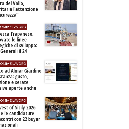
a del Vallo,
ritaria l’attenzione
sicurezza”
OMIA E LAVORO
Pesca Trapanese,
vate le linee
egiche di sviluppo:
 Generali il 24
embre
OMIA E LAVORO
to ad Almar Giardino
stanza: gusto,
zione e serate
sive aperte anche
ospiti esterni
OMIA E LAVORO
est of Sicily 2026:
e le candidature
ncontri con 22 buyer
nazionali