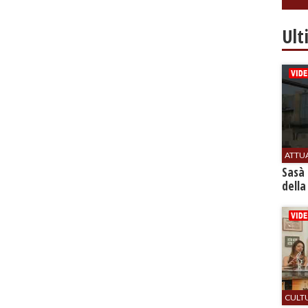
Ult
ATTU
Sasà 
della
CULT