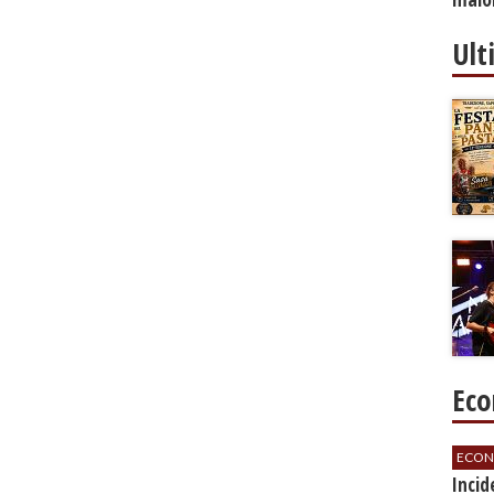
Ult
Eco
ECON
​Inci