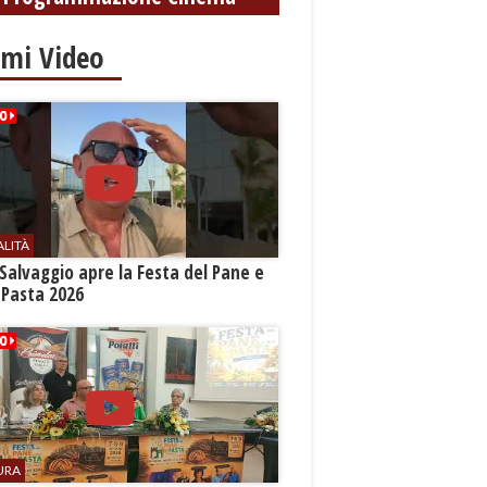
settembre
imi Video
ALITÀ
Salvaggio apre la Festa del Pane e
 Pasta 2026
URA