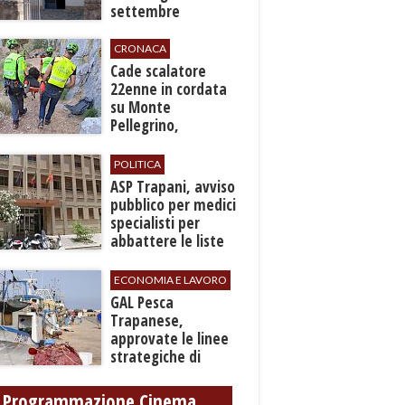
settembre
CRONACA
​Cade scalatore
22enne in cordata
su Monte
Pellegrino,
recuperato con
grave ferita a una
POLITICA
gamba
ASP Trapani, avviso
pubblico per medici
specialisti per
abbattere le liste
d'attesa
ECONOMIA E LAVORO
GAL Pesca
Trapanese,
approvate le linee
strategiche di
sviluppo: Stati
Generali il 24
Programmazione Cinema