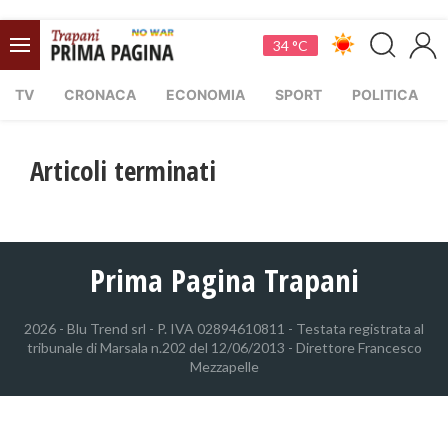
34 °C
TV
CRONACA
ECONOMIA
SPORT
POLITICA
Articoli terminati
Prima Pagina Trapani
2026 - Blu Trend srl - P. IVA 02894610811 - Testata registrata al
tribunale di Marsala n.202 del 12/06/2013 - Direttore Francesco
Mezzapelle