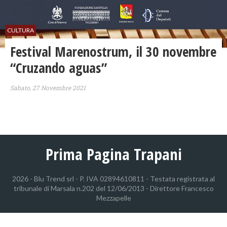
CULTURA
Festival Marenostrum, il 30 novembre
“Cruzando aguas”
Sabato, 27 Novembre 2021
Prima Pagina Trapani
2026 - Blu Trend srl - P. IVA 02894610811 - Testata registrata al
tribunale di Marsala n.202 del 12/06/2013 - Direttore Francesco
Mezzapelle