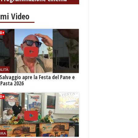
settembre
imi Video
ALITÀ
Salvaggio apre la Festa del Pane e
 Pasta 2026
URA