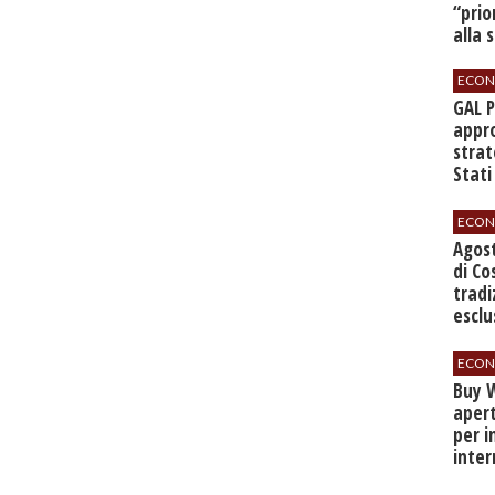
“prio
alla 
ECON
GAL 
appro
strat
Stati
sett
ECON
Agos
di Co
tradi
esclu
agli 
ECON
Buy W
apert
per i
inter