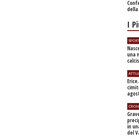
Conf
della
I P
SPOR
Nasce
una 
calci
ATTU
​Erice
cimit
agos
CRON
​Grav
preci
in un
del V