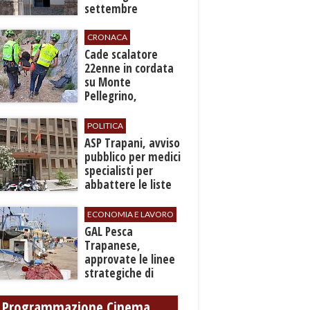
settembre
CRONACA
​Cade scalatore
22enne in cordata
su Monte
Pellegrino,
recuperato con
grave ferita a una
POLITICA
gamba
ASP Trapani, avviso
pubblico per medici
specialisti per
abbattere le liste
d'attesa
ECONOMIA E LAVORO
GAL Pesca
Trapanese,
approvate le linee
strategiche di
sviluppo: Stati
Generali il 24
Programmazione Cinema