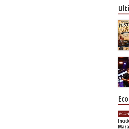
Ult
Eco
ECON
​Inci
Mazar