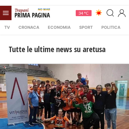
34 °C
TV
CRONACA
ECONOMIA
SPORT
POLITICA
Tutte le ultime news su aretusa