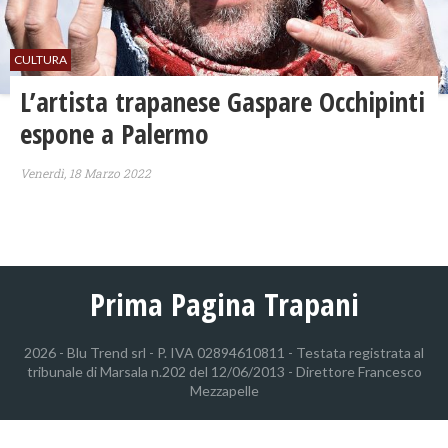
CULTURA
L’artista trapanese Gaspare Occhipinti
espone a Palermo
Venerdì, 18 Marzo 2022
Prima Pagina Trapani
2026 - Blu Trend srl - P. IVA 02894610811 - Testata registrata al
tribunale di Marsala n.202 del 12/06/2013 - Direttore Francesco
Mezzapelle