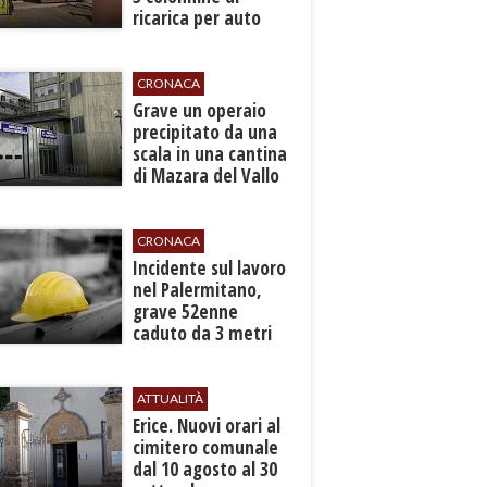
ricarica per auto
elettriche
CRONACA
​Grave un operaio
precipitato da una
scala in una cantina
di Mazara del Vallo
CRONACA
​Incidente sul lavoro
nel Palermitano,
grave 52enne
caduto da 3 metri
in un cantiere
ATTUALITÀ
​Erice. Nuovi orari al
cimitero comunale
dal 10 agosto al 30