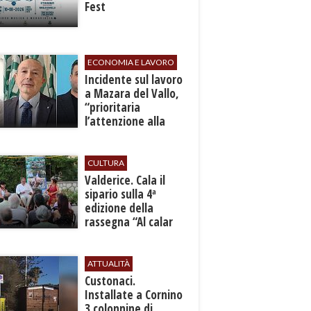
Fest
ECONOMIA E LAVORO
​Incidente sul lavoro
a Mazara del Vallo,
“prioritaria
l’attenzione alla
sicurezza”
CULTURA
Valderice. Cala il
sipario sulla 4ª
edizione della
rassegna “Al calar
del sole - Libri ed
autori”
ATTUALITÀ
Custonaci.
Installate a Cornino
3 colonnine di