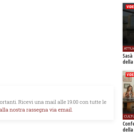
ATTU
Sasà 
della
rtanti. Ricevi una mail alle 19.00 con tutte le
 alla nostra rassegna via email.
CULT
Conf
della