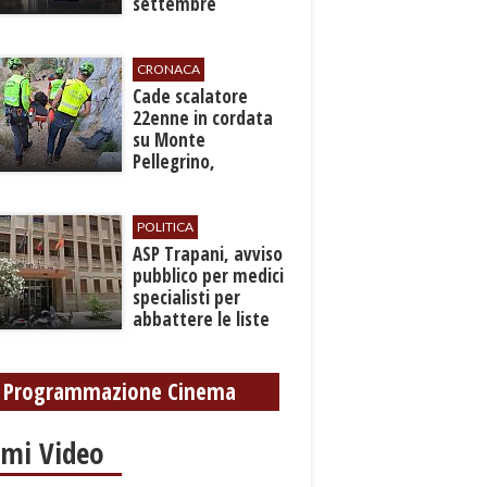
settembre
CRONACA
​Cade scalatore
22enne in cordata
su Monte
Pellegrino,
recuperato con
grave ferita a una
gamba
POLITICA
ASP Trapani, avviso
pubblico per medici
specialisti per
abbattere le liste
d'attesa
Programmazione Cinema
imi Video