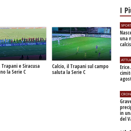
I P
SPOR
Nasce
una 
calci
ATTU
. Trapani e Siracusa
Calcio, il Trapani sul campo
​Erice
no la Serie C
saluta la Serie C
cimit
agos
CRON
​Grav
preci
in un
del V