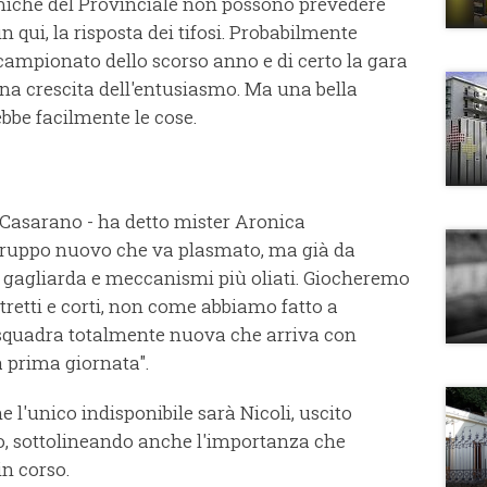
amiche del Provinciale non possono prevedere
fin qui, la risposta dei tifosi. Probabilmente
 campionato dello scorso anno e di certo la gara
na crescita dell'entusiasmo. Ma una bella
bbe facilmente le cose.
 Casarano - ha detto mister Aronica
gruppo nuovo che va plasmato, ma già da
ù gagliarda e meccanismi più oliati. Giocheremo
stretti e corti, non come abbiamo fatto a
 squadra totalmente nuova che arriva con
 prima giornata".
e l'unico indisponibile sarà Nicoli, uscito
o, sottolineando anche l'importanza che
in corso.