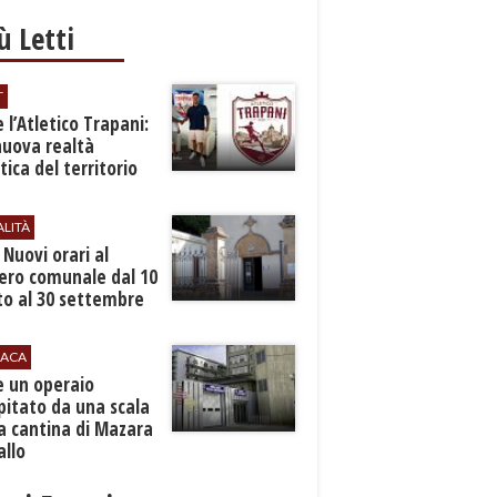
iù Letti
T
 l’Atletico Trapani:
nuova realtà
stica del territorio
ALITÀ
. Nuovi orari al
ero comunale dal 10
to al 30 settembre
ACA
e un operaio
pitato da una scala
a cantina di Mazara
allo