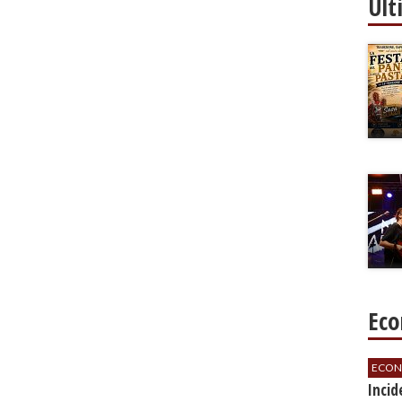
Ult
Eco
ECON
​Inci