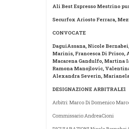
Ali Best Espresso Mestrino pu
Securfox Ariosto Ferrara, Mez
CONVOCATE
DaguiAssana, Nicole Bernabei,
Marinis, Francesca Di Prisco,
Macarena Gandulfo, Martina Ia
Ramona Manojlovic, Valentina 
Alexandra Severin, Marianela
DESIGNAZIONE ARBITRALEl
Arbitri: Marco Di Domenico Marc
Commissario:AndreaCioni
DICHIARAZIONI Nicole Bernabei (c