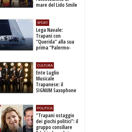
mare del Lido Smile
SPORT
​Lega Navale:
Trapani con
“Querida” alla sua
prima “Palermo-
Montecarlo”
CULTURA
Ente Luglio
Musicale
Trapanese: il
SIGNUM Saxophone
Quartet in concerto
con l’“American
Dream”
POLITICA
​“Trapani ostaggio
dei giochi politici”: il
gruppo consiliare