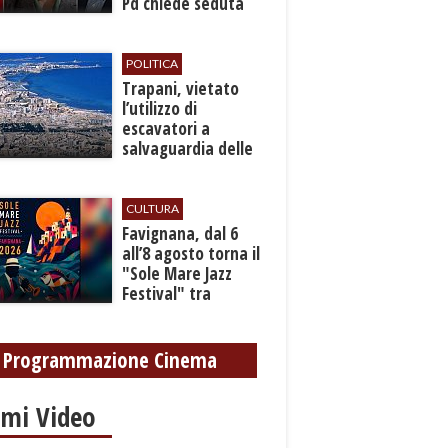
Pd chiede seduta
anticipata per il
bilancio
POLITICA
​Trapani, vietato
l’utilizzo di
escavatori a
salvaguardia delle
reti idrica e
fognaria
CULTURA
Favignana, dal 6
all’8 agosto torna il
"Sole Mare Jazz
Festival" tra
musica, arte e
cultura
Programmazione Cinema
imi Video