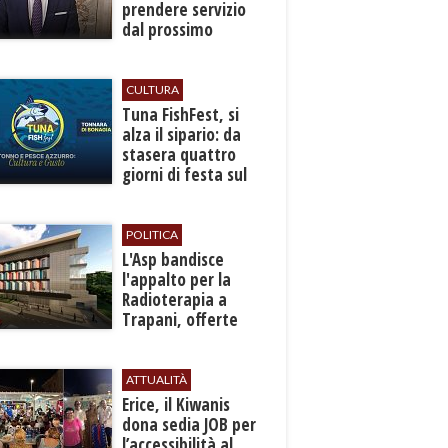
prendere servizio
dal prossimo
autunno
CULTURA
​Tuna FishFest, si
alza il sipario: da
stasera quattro
giorni di festa sul
mare a Bonagia
POLITICA
L'Asp bandisce
l'appalto per la
Radioterapia a
Trapani, offerte
entro l'8 ottobre
ATTUALITÀ
​Erice, il Kiwanis
dona sedia JOB per
l’accessibilità al