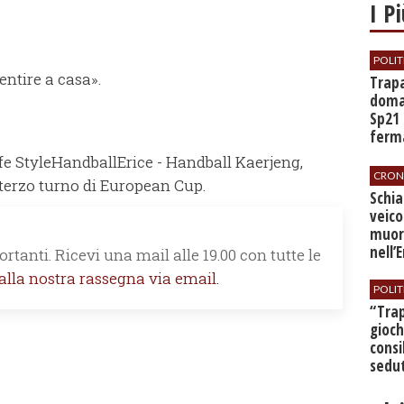
I P
POLIT
ntire a casa».
​Trap
doman
Sp21 
ferma
all’a
fe StyleHandballErice - Handball Kaerjeng,
CRON
 terzo turno di European Cup.
​Schi
veico
muor
nell’
rtanti. Ricevi una mail alle 19.00 con tutte le
 alla nostra rassegna via email.
POLIT
​“Tra
gioch
consi
sedut
bilan