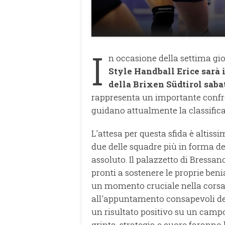
I
n occasione della settima gio
Style Handball Erice sarà 
della Brixen Südtirol saba
rappresenta un importante confro
guidano attualmente la classifica
L'attesa per questa sfida è altissi
due delle squadre più in forma de
assoluto. Il palazzetto di Bressano
pronti a sostenere le proprie ben
un momento cruciale nella corsa al
all'appuntamento consapevoli del
un risultato positivo su un camp
grinta, strategia e cuore faranno 