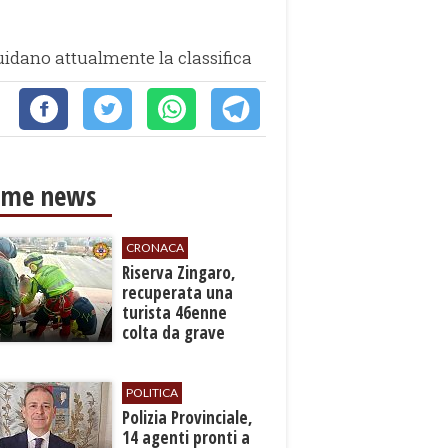
uidano attualmente la classifica
ime news
CRONACA
​Riserva Zingaro,
recuperata una
turista 46enne
colta da grave
malore
POLITICA
​Polizia Provinciale,
14 agenti pronti a