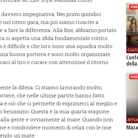
a davvero impegnativa. Nei primi quindici
 nel ritmo gara, ma poi siamo riuscite a
 e a fare la differenza. Alla fine, abbiamo portato
Ora ci aspetta una sfida fondamentale contro
 è difficile e che loro sono una squadra molto
CULT
una buona portiera e sono molto organizzate.
Conf
caci al tiro e curare con attenzione il ritorno
della
mente la difesa. Ci stiamo lavorando molto,
rtiere, che nelle ultime partite hanno fatto
a è ciò che ci permette di esprimerci al meglio e
ovo benissimo. Questa è la mia quarta stagione
o, alla gente e ovviamente al mare. Quando non
ATTU
me e condividere momenti di relax con le mie
Mazar
endo un mate.