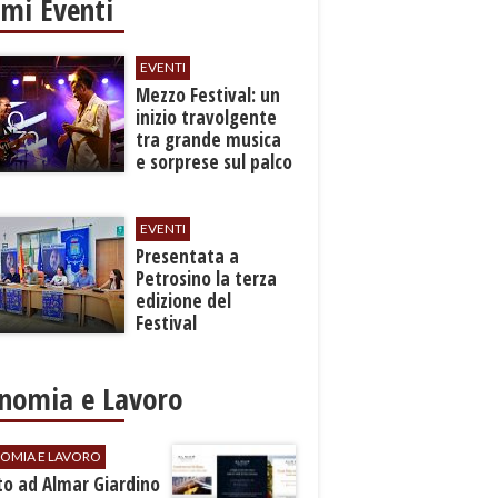
imi Eventi
EVENTI
Mezzo Festival: un
inizio travolgente
tra grande musica
e sorprese sul palco
EVENTI
Presentata a
Petrosino la terza
edizione del
Festival
Internazione della
Canzone Italiana
"Voci dal
nomia e Lavoro
Mediterraneo"
OMIA E LAVORO
to ad Almar Giardino