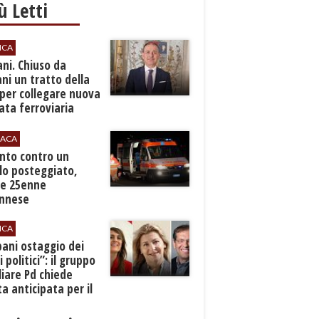
iù Letti
ICA
ani. Chiuso da
i un tratto della
per collegare nuova
ta ferroviaria
eroporto
ACA
anto contro un
lo posteggiato,
e 25enne
Ennese
ICA
pani ostaggio dei
i politici”: il gruppo
liare Pd chiede
a anticipata per il
cio