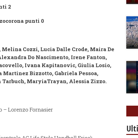
nti 2
zocorona punti 0
 Melina Cozzi, Lucia Dalle Crode, Maira De
 Alexandra Do Nascimento, Irene Fanton,
covello, Ivana Kapitanovic, Giulia Losio,
Martinez Bizzotto, Gabriela Pessoa,
 Tarbuch, MaryiaTrayan, Alessia Zizzo.
o – Lorenzo Fornasier
Ult
entrale AC Life Style Handball Erice):