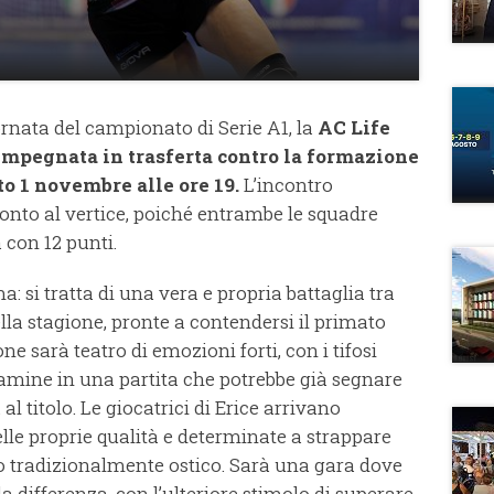
rnata del campionato di Serie A1, la
AC Life
impegnata in trasferta contro la formazione
to 1 novembre alle ore 19.
L’incontro
nto al vertice, poiché entrambe le squadre
 con 12 punti.
ma: si tratta di una vera e propria battaglia tra
lla stagione, pronte a contendersi il primato
ne sarà teatro di emozioni forti, con i tifosi
iamine in una partita che potrebbe già segnare
 titolo. Le giocatrici di Erice arrivano
le proprie qualità e determinate a strappare
o tradizionalmente ostico. Sarà una gara dove
la differenza, con l’ulteriore stimolo di superare