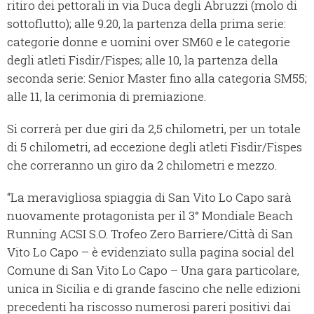
ritiro dei pettorali in via Duca degli Abruzzi (molo di
sottoflutto); alle 9.20, la partenza della prima serie:
categorie donne e uomini over SM60 e le categorie
degli atleti Fisdir/Fispes; alle 10, la partenza della
seconda serie: Senior Master fino alla categoria SM55;
alle 11, la cerimonia di premiazione.
Si correrà per due giri da 2,5 chilometri, per un totale
di 5 chilometri, ad eccezione degli atleti Fisdir/Fispes
che correranno un giro da 2 chilometri e mezzo.
“La meravigliosa spiag­gia di San Vito Lo Capo sarà
nuovamente protagonista per il 3° Mon­dia­le Bea­ch
Run­ning ACSI S.O. Tro­feo Zero Bar­rie­re/Cit­tà di San
Vito Lo Capo – è evidenziato sulla pagina social del
Comune di San Vito Lo Capo – Una gara particolare,
uni­ca in Si­ci­lia e di gran­de fa­sci­no che nelle edi­zio­ni
precedenti ha ri­scos­so numerosi pa­re­ri positivi dai