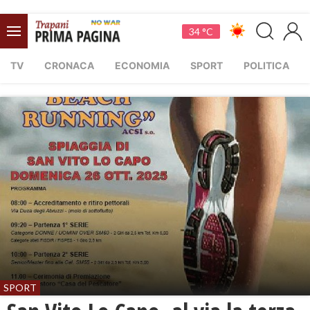
34 °C
TV
CRONACA
ECONOMIA
SPORT
POLITICA
SPORT