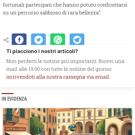
fortunali partecipati che han­no po­tu­to con­fron­tar­si
su un per­cor­so sabbio­so di rara bel­lez­za”.
Ti piacciono i nostri articoli?
Non perderti le notizie più importanti. Ricevi una
mail alle 19.00 con tutte le notizie del giorno
iscrivendoti alla nostra rassegna via email.
IN EVIDENZA