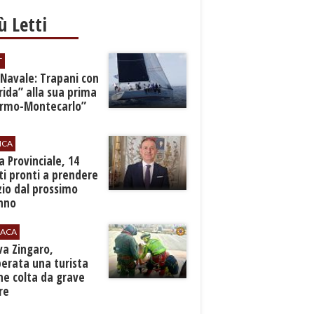
iù Letti
T
 Navale: Trapani con
ida” alla sua prima
ermo-Montecarlo”
ICA
zia Provinciale, 14
i pronti a prendere
zio dal prossimo
nno
ACA
rva Zingaro,
erata una turista
ne colta da grave
re