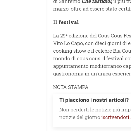
di Sanremo
Che fastidio!
,
il più t
marzo, oltre ad essere stato certif
Il festival
La 29ª edizione del Cous Cous Fes
Vito Lo Capo, con dieci giorni di e
cooking show e il celebre Bia C
mondo di cous cous. Il festival c
appuntamento mediterraneo capac
gastronomia in un’unica esperien
NOTA STAMPA
Ti piacciono i nostri articoli?
Non perderti le notizie più impo
notizie del giorno
iscrivendoti