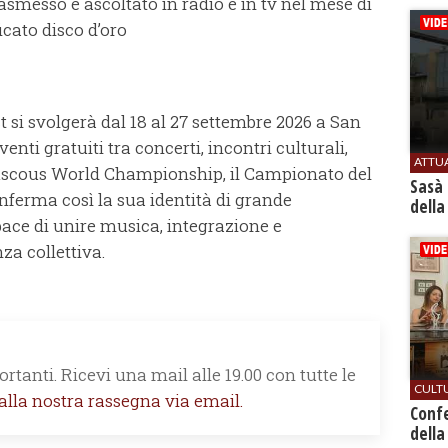
rasmesso e ascoltato in radio e in tv nel mese di
icato disco d’oro
t si svolgerà dal 18 al 27 settembre 2026 a San
venti gratuiti tra concerti, incontri culturali,
ATTU
ouscous World Championship, il Campionato del
Sasà 
onferma così la sua identità di grande
della
e di unire musica, integrazione e
za collettiva.
rtanti. Ricevi una mail alle 19.00 con tutte le
CULT
 alla nostra rassegna via email.
Conf
della