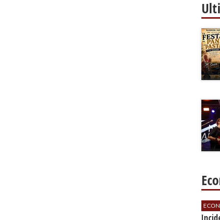
Ult
Eco
ECON
​Inci