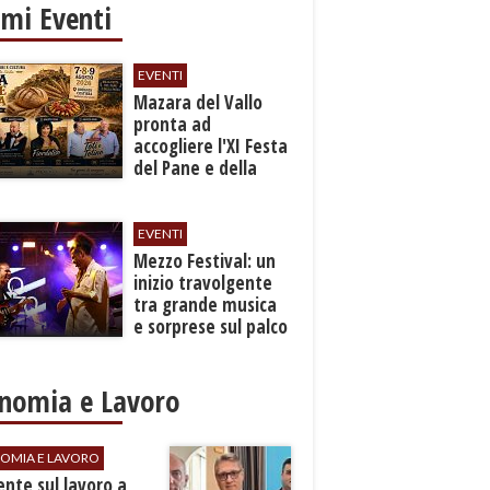
imi Eventi
EVENTI
Mazara del Vallo
pronta ad
accogliere l'XI Festa
del Pane e della
Pasta
EVENTI
Mezzo Festival: un
inizio travolgente
tra grande musica
e sorprese sul palco
nomia e Lavoro
OMIA E LAVORO
dente sul lavoro a