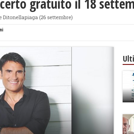
erto gratuito il 18 sette
e Ditonellapiaga (26 settembre)
ni
Ult