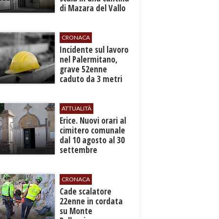
di Mazara del Vallo
CRONACA
​Incidente sul lavoro
nel Palermitano,
grave 52enne
caduto da 3 metri
in un cantiere
ATTUALITÀ
​Erice. Nuovi orari al
cimitero comunale
dal 10 agosto al 30
settembre
CRONACA
​Cade scalatore
22enne in cordata
su Monte