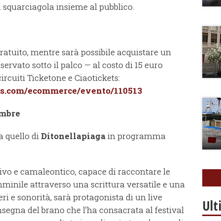
 squarciagola insieme al pubblico.
gratuito, mentre sarà possibile acquistare un
servato sotto il palco — al costo di 15 euro
ircuiti Ticketone e Ciaotickets:
ets.com/ecommerce/evento/110513
embre
 a quello di
Ditonellapiaga
in programma
tivo e camaleontico, capace di raccontare le
minile attraverso una scrittura versatile e una
 e sonorità, sarà protagonista di un live
Ult
insegna del brano che l’ha consacrata al festival