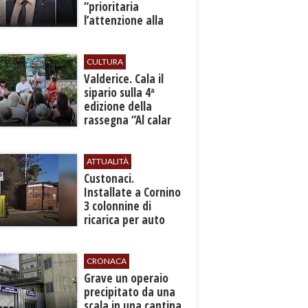
“prioritaria
l’attenzione alla
sicurezza”
CULTURA
Valderice. Cala il
sipario sulla 4ª
edizione della
rassegna “Al calar
del sole - Libri ed
autori”
ATTUALITÀ
Custonaci.
Installate a Cornino
3 colonnine di
ricarica per auto
elettriche
CRONACA
​Grave un operaio
precipitato da una
scala in una cantina