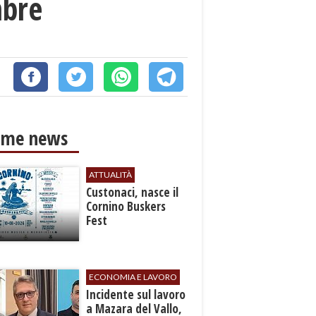
mbre
ime news
ATTUALITÀ
Custonaci, nasce il
Cornino Buskers
Fest
ECONOMIA E LAVORO
​Incidente sul lavoro
a Mazara del Vallo,