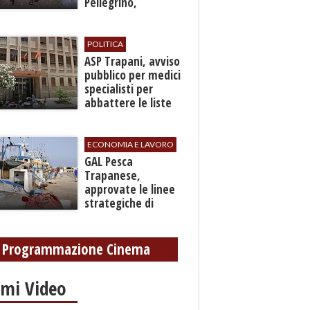
Pellegrino,
recuperato con
grave ferita a una
gamba
POLITICA
ASP Trapani, avviso
pubblico per medici
specialisti per
abbattere le liste
d'attesa
ECONOMIA E LAVORO
GAL Pesca
Trapanese,
approvate le linee
strategiche di
sviluppo: Stati
Generali il 24
settembre
Programmazione Cinema
imi Video