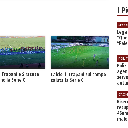
I P
SPOR
​Lega
“Quer
“Pal
POLIT
​Poli
agent
. Trapani e Siracusa
Calcio, il Trapani sul campo
servi
no la Serie C
saluta la Serie C
autu
CRON
​Rise
recup
46en
malo