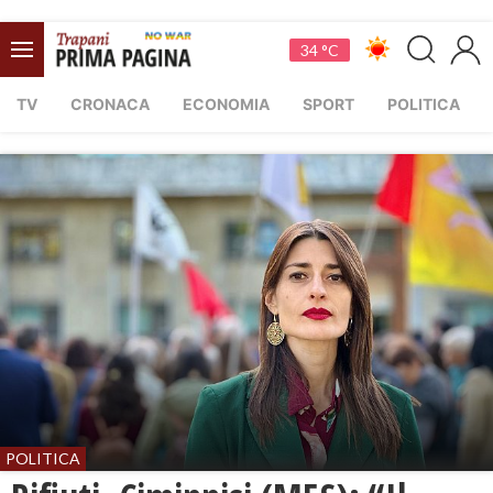
34 °C
TV
CRONACA
ECONOMIA
SPORT
POLITICA
POLITICA