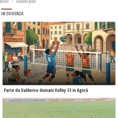
pilati
claudio gioè
IN EVIDENZA
Parte da Valderice domani Volley S3 in Agorà