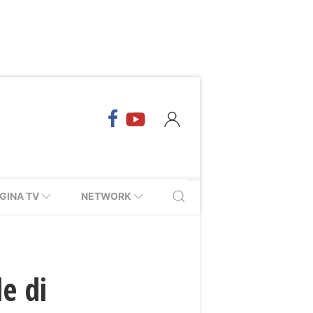
GINA TV
NETWORK
le di