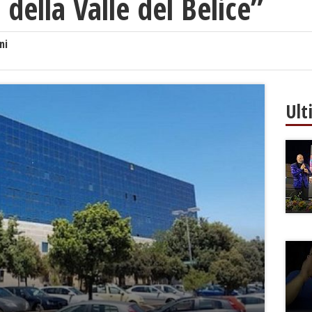
della Valle del Belice”
ni
Ult