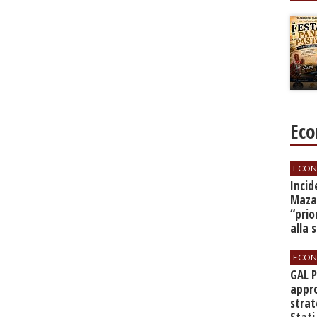
Eco
ECON
​Inci
Mazar
“prio
alla 
ECON
GAL 
appro
strat