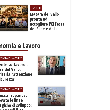
EVENTI
Mazara del Vallo
pronta ad
accogliere l'XI Festa
del Pane e della
Pasta
nomia e Lavoro
OMIA E LAVORO
dente sul lavoro a
a del Vallo,
ritaria l’attenzione
sicurezza”
OMIA E LAVORO
Pesca Trapanese,
vate le linee
egiche di sviluppo: