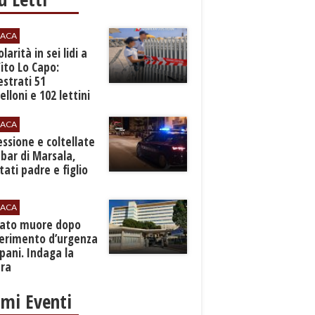
ACA
larità in sei lidi a
ito Lo Capo:
strati 51
lloni e 102 lettini
ACA
essione e coltellate
 bar di Marsala,
tati padre e figlio
ACA
nato muore dopo
ferimento d’urgenza
pani. Indaga la
ura
imi Eventi