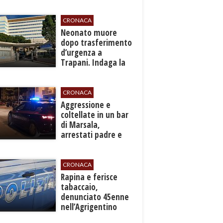
per l'autonomia e
l'efficienza del
servizio
CRONACA
​Neonato muore
dopo trasferimento
d’urgenza a
Trapani. Indaga la
Procura
CRONACA
​Aggressione e
coltellate in un bar
di Marsala,
arrestati padre e
figlio
CRONACA
​Rapina e ferisce
tabaccaio,
denunciato 45enne
nell’Agrigentino