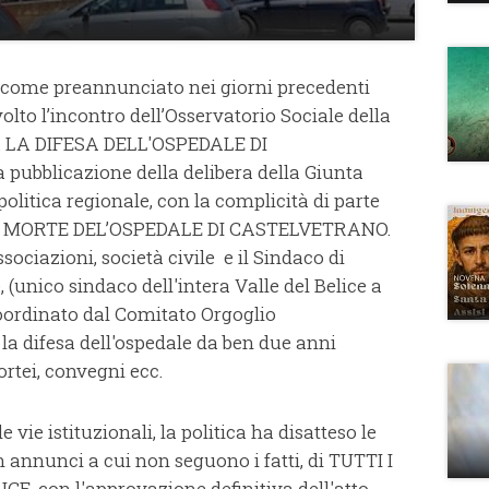
, come preannunciato nei giorni precedenti
 svolto l’incontro dell’Osservatorio Sociale della
ema LA DIFESA DELL'OSPEDALE DI
pubblicazione della delibera della Giunta
politica regionale, con la complicità di parte
to la MORTE DEL’OSPEDALE DI CASTELVETRANO.
sociazioni, società civile e il Sindaco di
(unico sindaco dell'intera Valle del Belice a
coordinato dal Comitato Orgoglio
la difesa dell'ospedale da ben due anni
ortei, convegni ecc.
e vie istituzionali, la politica ha disatteso le
on annunci a cui non seguono i fatti, di TUTTI I
, con l'approvazione definitiva dell'atto