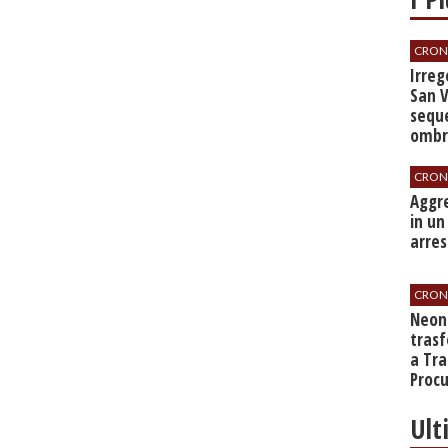
CRON
Irrego
San V
seque
ombre
CRON
​Aggr
in un
arres
CRON
​Neo
tras
a Tra
Proc
Ult