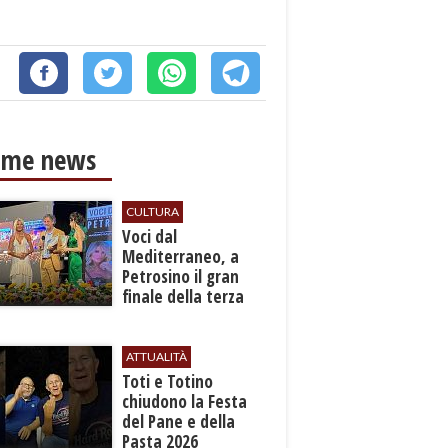
ime news
CULTURA
Voci dal
Mediterraneo, a
Petrosino il gran
finale della terza
edizione: attesi sul
palco i Jalisse
ATTUALITÀ
Toti e Totino
chiudono la Festa
del Pane e della
Pasta 2026