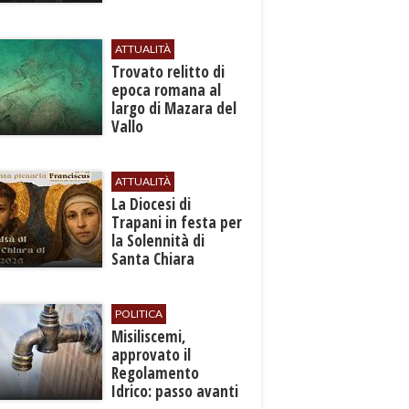
ATTUALITÀ
​Trovato relitto di
epoca romana al
largo di Mazara del
Vallo
ATTUALITÀ
La Diocesi di
Trapani in festa per
la Solennità di
Santa Chiara
d’Assisi
POLITICA
Misiliscemi,
approvato il
Regolamento
Idrico: passo avanti