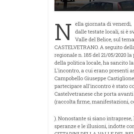
N
ella giornata di venerdì
dalle testate locali, si è
Valle del Belice, sul t
CASTELVETRANO. A seguito della 
regionale n. 185 del 21/05/2020 la 
della politica locale, ha sanci
L'incontro, a cui erano presenti as
Campobello Giuseppe Castiglione, 
partecipare all'incontro è stato 
Castelvetranese che porta avanti 
(raccolta firme, manifestazioni, c
). Nonostante si siano intraprese, l
speranze e le illusioni, indotte c
CITTADINI DELLA VALLE DEL BELICE