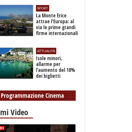
SPORT
La Monte Erice
attrae l'Europa: al
via le prime grandi
firme internazionali
tra le auto storiche
ATTUALITÀ
Isole minori,
allarme per
l’aumento del 18%
dei biglietti
marittimi
Programmazione Cinema
imi Video