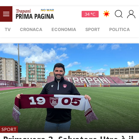
34 °C
TV
CRONACA
ECONOMIA
SPORT
POLITICA
SPORT