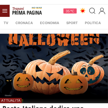
35 °C
TV
CRONACA
ECONOMIA
SPORT
POLITICA
ATTUALITÀ