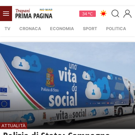
34 °C
TV
CRONACA
ECONOMIA
SPORT
POLITICA
ATTUALITÀ