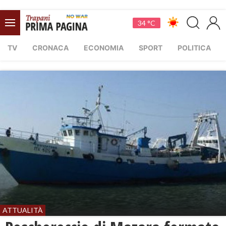
34 °C
TV
CRONACA
ECONOMIA
SPORT
POLITICA
ATTUALITÀ