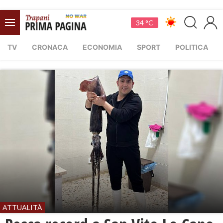
34 °C
TV
CRONACA
ECONOMIA
SPORT
POLITICA
ATTUALITÀ