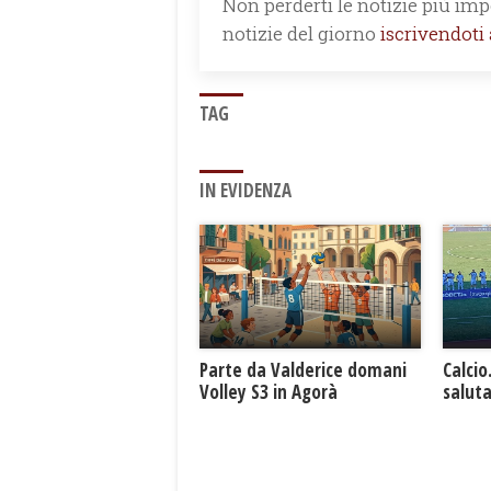
Non perderti le notizie più impo
notizie del giorno
iscrivendoti
TAG
IN EVIDENZA
Parte da Valderice domani
Calcio
Volley S3 in Agorà
saluta