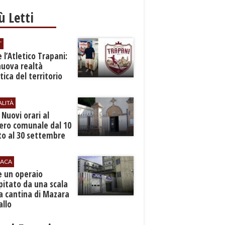
iù Letti
T
 l’Atletico Trapani:
nuova realtà
stica del territorio
ALITÀ
. Nuovi orari al
ero comunale dal 10
to al 30 settembre
ACA
e un operaio
pitato da una scala
a cantina di Mazara
allo