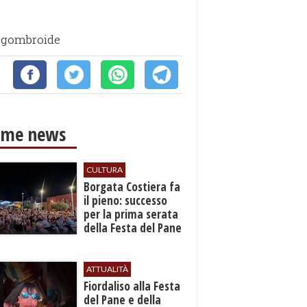
 sgombroide
ime news
CULTURA
​Borgata Costiera fa
il pieno: successo
per la prima serata
della Festa del Pane
e della Pasta
ATTUALITÀ
Fiordaliso alla Festa
del Pane e della