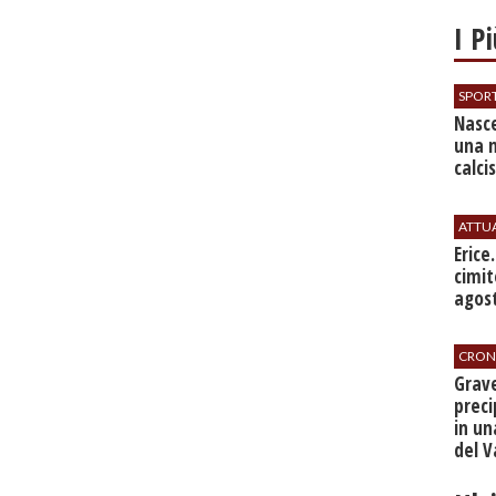
I P
SPOR
Nasce
una 
calci
ATTU
​Erice
cimit
agos
CRON
​Grav
preci
in un
del V