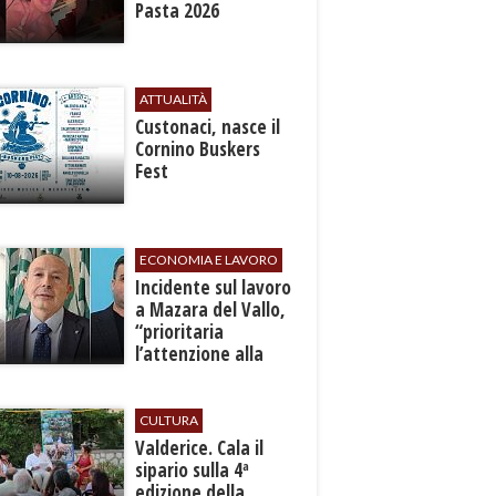
Pasta 2026
ATTUALITÀ
Custonaci, nasce il
Cornino Buskers
Fest
ECONOMIA E LAVORO
​Incidente sul lavoro
a Mazara del Vallo,
“prioritaria
l’attenzione alla
sicurezza”
CULTURA
Valderice. Cala il
sipario sulla 4ª
edizione della