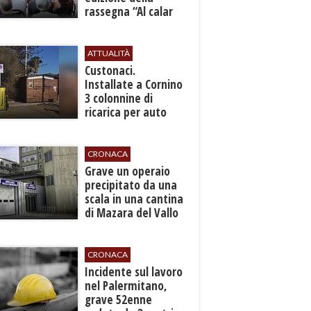
rassegna “Al calar
del sole - Libri ed
autori”
ATTUALITÀ
Custonaci.
Installate a Cornino
3 colonnine di
ricarica per auto
elettriche
CRONACA
​Grave un operaio
precipitato da una
scala in una cantina
di Mazara del Vallo
CRONACA
​Incidente sul lavoro
nel Palermitano,
grave 52enne