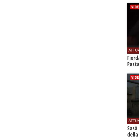
ATTU
Fiord
Past
ATTU
Sasà 
della