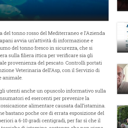
ca del tonno rosso del Mediterraneo e l’Azienda
rapani avvia un’attività di informazione e
umo del tonno fresco in sicurezza, che si
ra sulla filiera ittica per verificare sia gli
egale provenienza del pescato. Controlli portati
ione Veterinaria dell’Asp, con il Servizio di
ne animale.
 gli utenti anche un opuscolo informativo sulla
nsumatori ed esercenti per prevenire la
tossicazione alimentare causata dall’istamina.
he bastano poche ore di errata esposizione del
iori a 6-10 gradi centigradi, per far sì che il
 tossiche di istamina, sostanza che non viene