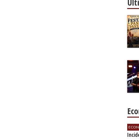
Ult
Eco
ECON
​Inci