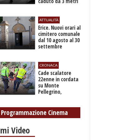
caduto da 3 metri
in un cantiere
ATTUALITÀ
​Erice. Nuovi orari al
cimitero comunale
dal 10 agosto al 30
settembre
CRONACA
​Cade scalatore
22enne in cordata
su Monte
Pellegrino,
recuperato con
grave ferita a una
gamba
Programmazione Cinema
imi Video