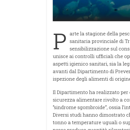
P
arte la stagione della pes
sanitaria provinciale di T
sensibilizzazione sul cons
unisce ai controlli ufficiali che ope
aspetti igienico sanitari, sia la l
avanti dal Dipartimento di Prevenz
ispezione degli alimenti di origi
Il Dipartimento ha realizzato per
sicurezza alimentare rivolto a co
“sindrome sgombroide”, ossia l’in
Diversi studi hanno dimostrato c
tonno a temperature uguali o super
pesce produca quantità rilevatesi