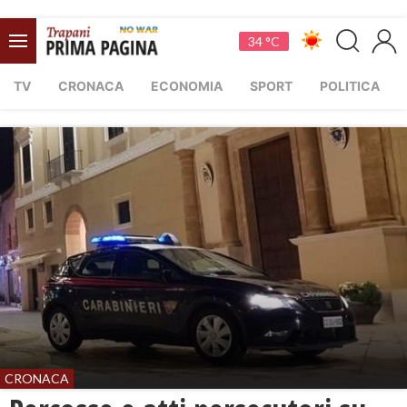
34 °C
TV
CRONACA
ECONOMIA
SPORT
POLITICA
CRONACA