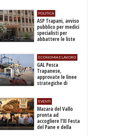
recuperato con
grave ferita a una
gamba
POLITICA
ASP Trapani, avviso
pubblico per medici
specialisti per
abbattere le liste
d'attesa
ECONOMIA E LAVORO
GAL Pesca
Trapanese,
approvate le linee
strategiche di
sviluppo: Stati
Generali il 24
settembre
EVENTI
Mazara del Vallo
pronta ad
accogliere l'XI Festa
del Pane e della
Pasta