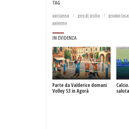
TAG
partanna
giro di sicilia
gruppo loca
palermo
IN EVIDENZA
Parte da Valderice domani
Calcio
Volley S3 in Agorà
saluta