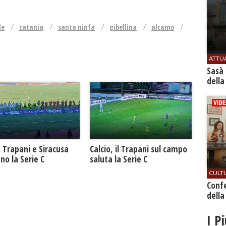
le
catania
santa ninfa
gibellina
alcamo
ATTU
Sasà 
della
. Trapani e Siracusa
Calcio, il Trapani sul campo
no la Serie C
saluta la Serie C
CULT
Conf
della
I P