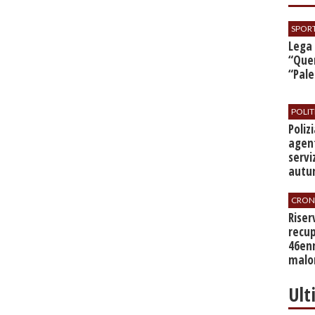
SPOR
​Lega
“Quer
“Pal
POLIT
​Poli
agent
servi
autu
CRON
​Rise
recup
46en
malo
Ult