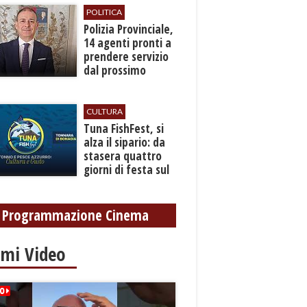
POLITICA
​Polizia Provinciale,
14 agenti pronti a
prendere servizio
dal prossimo
autunno
CULTURA
​Tuna FishFest, si
alza il sipario: da
stasera quattro
giorni di festa sul
mare a Bonagia
Programmazione Cinema
imi Video