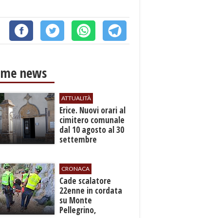
ime news
ATTUALITÀ
​Erice. Nuovi orari al
cimitero comunale
dal 10 agosto al 30
settembre
CRONACA
​Cade scalatore
22enne in cordata
su Monte
Pellegrino,