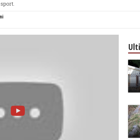
sport.
ni
Ult