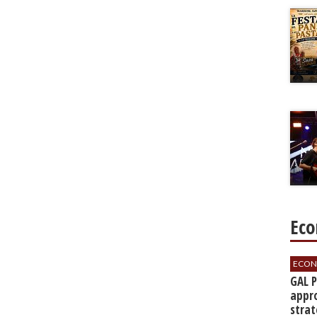
Eco
ECON
GAL 
appro
strat