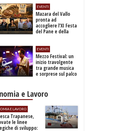
EVENTI
Mazara del Vallo
pronta ad
accogliere l'XI Festa
del Pane e della
Pasta
EVENTI
Mezzo Festival: un
inizio travolgente
tra grande musica
e sorprese sul palco
nomia e Lavoro
OMIA E LAVORO
Pesca Trapanese,
vate le linee
egiche di sviluppo: