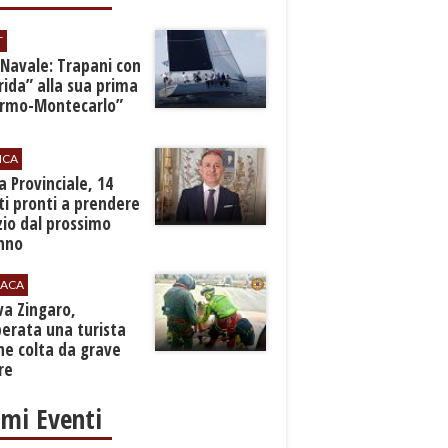
T
 Navale: Trapani con
ida” alla sua prima
ermo-Montecarlo”
ICA
zia Provinciale, 14
i pronti a prendere
zio dal prossimo
nno
ACA
rva Zingaro,
erata una turista
ne colta da grave
re
imi Eventi