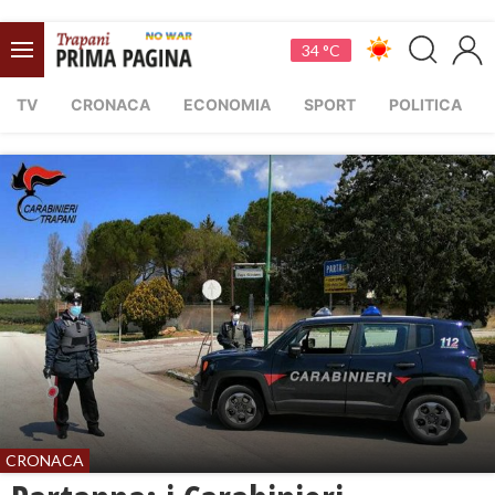
34 °C
TV
CRONACA
ECONOMIA
SPORT
POLITICA
CRONACA